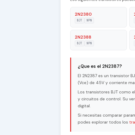
Material of Transistor
2N2380
BJT
NPN
Transition Frequency (ft)
Collector Capacitance (Cc)
2N2388
BJT
NPN
Maximum Collector Current |I
Maximum Emitter-Base Voltage
¿Que es el 2N2387?
Maximum Collector-Base Volta
El 2N2387 es un transistor 
(Vce) de 45V y corriente max
Maximum Collector-Emitter Vo
Los transistores BJT como el
Max. Operating Junction Temp
y circuitos de control. Su v
digital.
Maximum Collector Power Diss
Si necesitas comparar param
podes explorar todos los
tr
Forward Current Transfer Rat