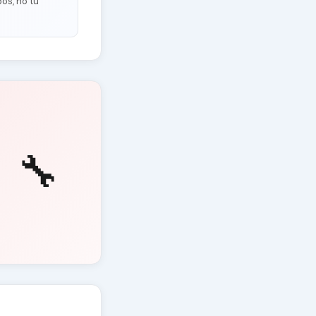
os, no tu
🔧