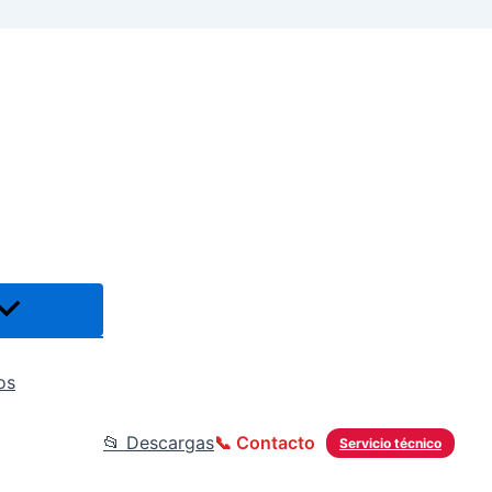
os
📂 Descargas
📞 Contacto
Servicio técnico