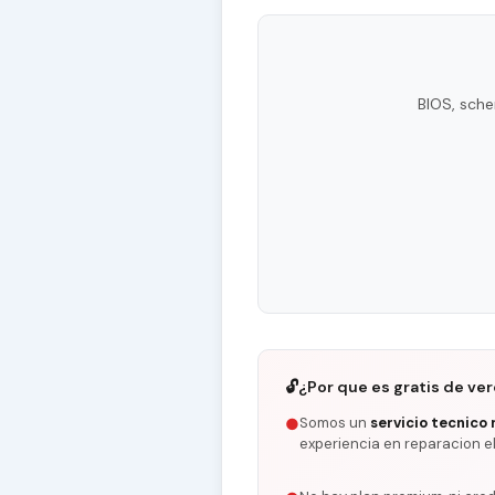
BIOS, sche
🔓
¿Por que es gratis de ve
Somos un
servicio tecnico 
●
experiencia en reparacion e