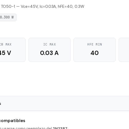
 TO50-1 — Vce=45V, Ic=0.03A, hFE=40, 0.3W
0.300 W
CB MAX
IC MAX
HFE MIN
45 V
0.03 A
40
s
TO50-1
 compatibles
NPN
en usarse como reemplazo del
2N2387
: