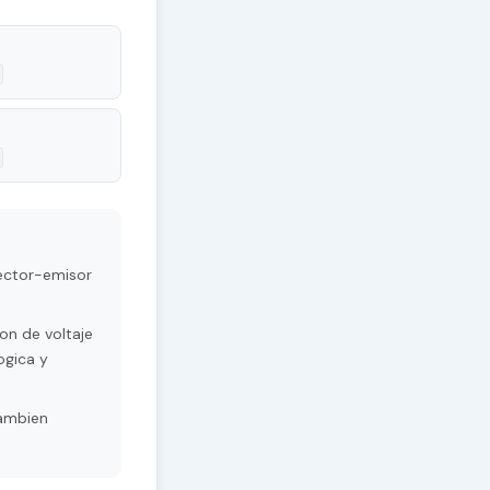
lector-emisor
on de voltaje
ogica y
Tambien