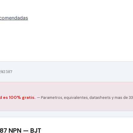
ecomendadas
2N2387
d es 100% gratis.
— Parametros, equivalentes, datasheets y mas de 33
387 NPN — BJT