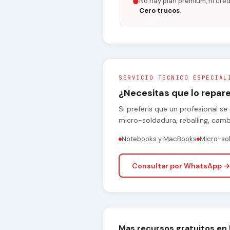
No hay plan premium, ni cred
●
Cero trucos
.
SERVICIO TECNICO ESPECIAL
¿Necesitas que lo repa
Si preferis que un profesional 
micro-soldadura, reballing, cam
Notebooks y MacBooks
Micro-so
Consultar por WhatsApp →
Mas recursos gratuitos en