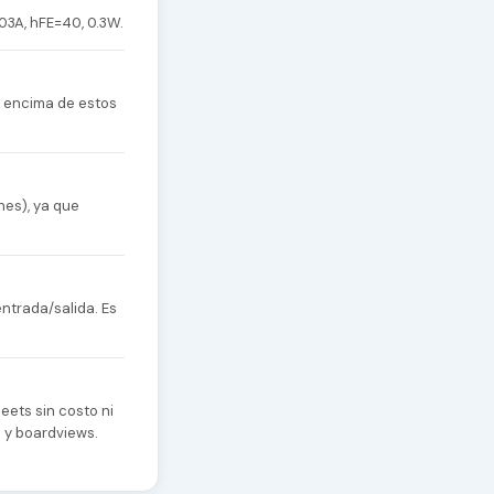
03A, hFE=40, 0.3W.
r encima de estos
nes), ya que
ntrada/salida. Es
eets sin costo ni
s y boardviews.