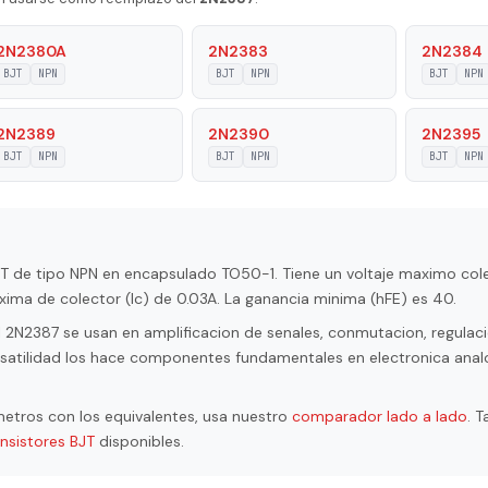
Si
2N2380A
2N2383
2N2384
BJT
NPN
BJT
NPN
BJT
NPN
30 MHz
8 pF
2N2389
2N2390
2N2395
BJT
NPN
BJT
NPN
BJT
NPN
c max|
0.03 A
 |Veb|
5 V
ge |Vcb|
45 V
BJT de tipo NPN en encapsulado TO50-1. Tiene un voltaje maximo co
ima de colector (Ic) de 0.03A. La ganancia minima (hFE) es 40.
ltage |Vce|
45 V
 2N2387 se usan en amplificacion de senales, conmutacion, regulaci
erature (Tj)
180 °C
ersatilidad los hace componentes fundamentales en electronica anal
ipation (Pc)
0.3 W
etros con los equivalentes, usa nuestro
comparador lado a lado
. 
ansistores BJT
disponibles.
io (hFE), MIN
40