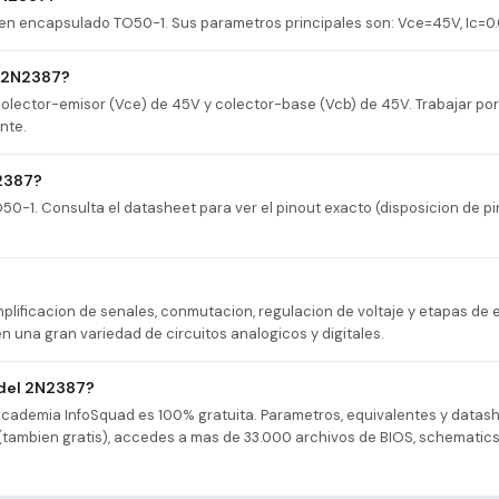
 en encapsulado TO50-1. Sus parametros principales son: Vce=45V, Ic=0.
l 2N2387?
colector-emisor (Vce) de 45V y colector-base (Vcb) de 45V. Trabajar po
nte.
2387?
0-1. Consulta el datasheet para ver el pinout exacto (disposicion de pi
plificacion de senales, conmutacion, regulacion de voltaje y etapas de e
 una gran variedad de circuitos analogicos y digitales.
 del 2N2387?
 Academia InfoSquad es 100% gratuita. Parametros, equivalentes y datash
as (tambien gratis), accedes a mas de 33.000 archivos de BIOS, schematic