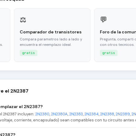
⚖
💬
Comparador de transistores
Foro de la comu
Compara parametros lado a lado y
Pregunta, comparti 
s.
encuentra el reemplazo ideal.
con otros tecnicos.
gratis
gratis
e el 2N2387
emplazar el 2N2387?
l 2N2387 incluyen:
2N2380
,
2N2380A
,
2N2383
,
2N2384
,
2N2388
,
2N2389
,
2
voltaje, corriente, encapsulado) sean compatibles con tu circuito antes d
 2N2387?