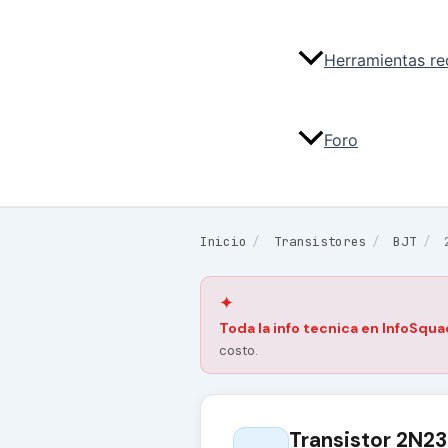
Herramientas r
Foro
Inicio
/
Transistores
/
BJT
/
✦
Toda la info tecnica en InfoSqua
costo.
Transistor 2N2