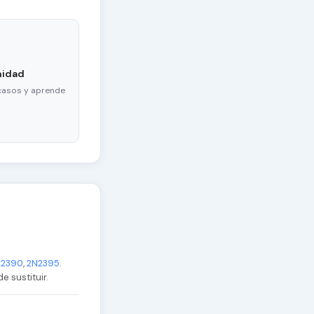
nidad
casos y aprende
N2390
,
2N2395
.
e sustituir.