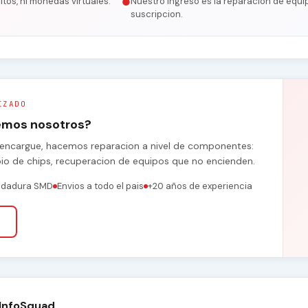
itos, ni monedas virtuales.
Nuestro ingreso es la reparacion de equip
●
suscripcion.
IZADO
remos nosotros?
se encargue, hacemos reparacion a nivel de componentes:
bio de chips, recuperacion de equipos que no encienden.
ldadura SMD
Envios a todo el pais
+20 años de experiencia
 InfoSquad