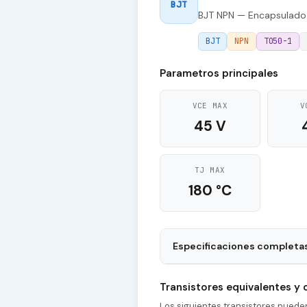
BJT
BJT NPN — Encapsulado
BJT
NPN
TO50-1
Parametros principales
VCE MAX
V
45 V
TJ MAX
180 °C
Especificaciones completa
Package
Transistores equivalentes y
Polarity
Los siguientes transistores pued