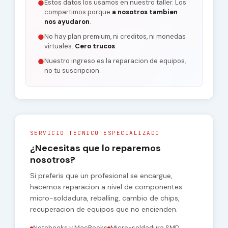
Estos datos los usamos en nuestro taller. Los
●
compartimos porque
a nosotros tambien
nos ayudaron
.
No hay plan premium, ni creditos, ni monedas
●
virtuales.
Cero trucos
.
Nuestro ingreso es la reparacion de equipos,
●
no tu suscripcion.
SERVICIO TECNICO ESPECIALIZADO
¿Necesitas que lo reparemos
nosotros?
Si preferis que un profesional se encargue,
hacemos reparacion a nivel de componentes:
micro-soldadura, reballing, cambio de chips,
recuperacion de equipos que no encienden.
Notebooks y MacBooks
Micro-soldadura SMD