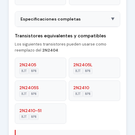
Especificaciones completas
▼
Package
TO5
Transistores equivalentes y compatibles
Los siguientes transistores pueden usarse como
Polarity
NPN
reemplazo del
2N2404
:
Material of
Si
Transistor
2N2405
2N2405L
BJT
NPN
BJT
NPN
Transition
150 MHz
Frequency (ft)
2N2405S
2N2410
Collector
BJT
NPN
BJT
NPN
25 pF
Capacitance (Cc)
2N2410-51
Maximum Collector
1 A
Current |Ic max|
BJT
NPN
Maximum
60 V
Collector-Base