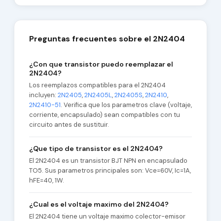
Preguntas frecuentes sobre el 2N2404
¿Con que transistor puedo reemplazar el
2N2404?
Los reemplazos compatibles para el 2N2404
incluyen:
2N2405
,
2N2405L
,
2N2405S
,
2N2410
,
2N2410-51
. Verifica que los parametros clave (voltaje,
corriente, encapsulado) sean compatibles con tu
circuito antes de sustituir.
¿Que tipo de transistor es el 2N2404?
El 2N2404 es un transistor BJT NPN en encapsulado
TO5. Sus parametros principales son: Vce=60V, Ic=1A,
hFE=40, 1W.
¿Cual es el voltaje maximo del 2N2404?
El 2N2404 tiene un voltaje maximo colector-emisor