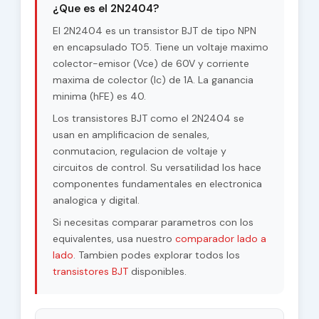
¿Que es el 2N2404?
Voltage |Vcb|
El 2N2404 es un transistor BJT de tipo NPN
Maximum
en encapsulado TO5. Tiene un voltaje maximo
60 V
Collector-Emitter
colector-emisor (Vce) de 60V y corriente
Voltage |Vce|
maxima de colector (Ic) de 1A. La ganancia
Max. Operating
minima (hFE) es 40.
200 °C
Junction
Los transistores BJT como el 2N2404 se
Temperature (Tj)
usan en amplificacion de senales,
conmutacion, regulacion de voltaje y
Maximum Collector
1 W
Power Dissipation
circuitos de control. Su versatilidad los hace
(Pc)
componentes fundamentales en electronica
analogica y digital.
Forward Current
40
Transfer Ratio
Si necesitas comparar parametros con los
(hFE), MIN
equivalentes, usa nuestro
comparador lado a
lado
. Tambien podes explorar todos los
transistores BJT
disponibles.