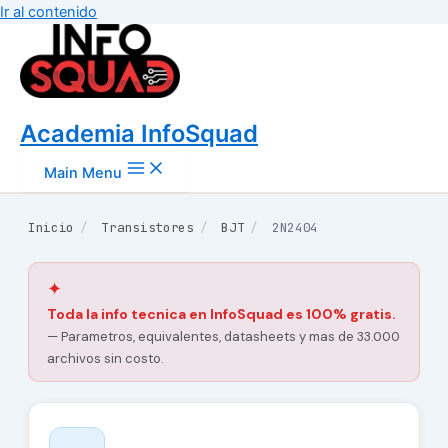
Ir al contenido
Academia InfoSquad
Main Menu
Inicio
/
Transistores
/
BJT
/
2N2404
✦
Toda la info tecnica en InfoSquad es 100% gratis.
— Parametros, equivalentes, datasheets y mas de 33.000
archivos sin costo.