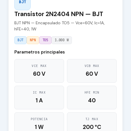
BJT
Transistor 2N2404 NPN — BJT
BJT NPN — Encapsulado TO5 — Vce=60V, Ic=1A,
hFE=40, 1W
BJT
NPN
TO5
1.000 W
Parametros principales
VCE MAX
VCB MAX
60 V
60 V
IC MAX
HFE MIN
1 A
40
POTENCIA
TJ MAX
1 W
200 °C