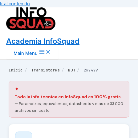
Ir al contenido
Academia InfoSquad
Main Menu
Inicio
/
Transistores
/
BJT
/
2N2429
✦
Toda la info tecnica en InfoSquad es 100% gratis.
— Parametros, equivalentes, datasheets y mas de 33.000
archivos sin costo.