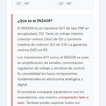
|Veb|
BJT
PNP
BJT
PNP
Maximum
32 V
Collector-Base
¿Que es el 2N2429?
Voltage |Vcb|
El 2N2429 es un transistor BJT de tipo PNP en
Maximum
encapsulado TO1. Tiene un voltaje maximo
12 V
Collector-Emitter
colector-emisor (Vce) de 12V y corriente
Voltage |Vce|
maxima de colector (Ic) de 0.1A. La ganancia
minima (hFE) es 65.
Max. Operating
75 °C
Junction
Los transistores BJT como el 2N2429 se usan
Temperature (Tj)
en amplificacion de senales, conmutacion,
regulacion de voltaje y circuitos de control.
Maximum Collector
0.5 W
Power Dissipation
Su versatilidad los hace componentes
(Pc)
fundamentales en electronica analogica y
digital.
Forward Current
65
Transfer Ratio
Si necesitas comparar parametros con los
(hFE), MIN
equivalentes, usa nuestro
comparador lado a
lado
. Tambien podes explorar todos los