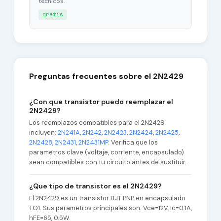
tecnicos.
gratis
Preguntas frecuentes sobre el 2N2429
¿Con que transistor puedo reemplazar el
2N2429?
Los reemplazos compatibles para el 2N2429
incluyen:
2N241A
,
2N242
,
2N2423
,
2N2424
,
2N2425
,
2N2428
,
2N2431
,
2N2431MP
. Verifica que los
parametros clave (voltaje, corriente, encapsulado)
sean compatibles con tu circuito antes de sustituir.
¿Que tipo de transistor es el 2N2429?
El 2N2429 es un transistor BJT PNP en encapsulado
TO1. Sus parametros principales son: Vce=12V, Ic=0.1A,
hFE=65, 0.5W.