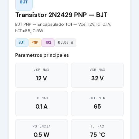
BJT
Transistor 2N2429 PNP — BJT
BJT PNP — Encapsulado TO1 — Vce=12V, Ic=0.1A,
hFE=65, 0.5W
BJT
PNP
TO1
0.500 W
Parametros principales
VCE MAX
VCB MAX
12 V
32 V
IC MAX
HFE MIN
0.1 A
65
POTENCIA
TJ MAX
0.5 W
75 °C