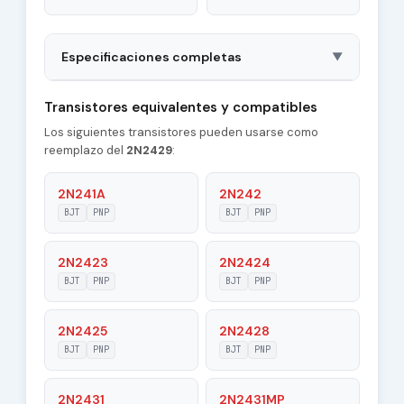
Especificaciones completas
▼
Package
TO1
Transistores equivalentes y compatibles
Los siguientes transistores pueden usarse como
Polarity
PNP
reemplazo del
2N2429
:
Material of
Ge
Transistor
2N241A
2N242
BJT
PNP
BJT
PNP
Transition
1.7 MHz
Frequency (ft)
2N2423
2N2424
Collector
BJT
PNP
BJT
PNP
50 pF
Capacitance (Cc)
2N2425
2N2428
Maximum Collector
0.1 A
Current |Ic max|
BJT
PNP
BJT
PNP
Maximum Emitter-
2N2431
2N2431MP
10 V
Base Voltage