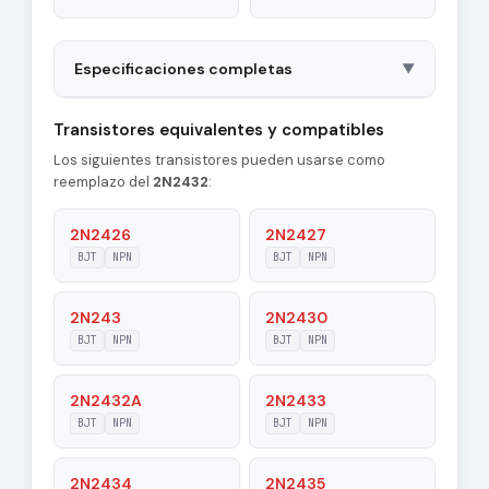
Especificaciones completas
▼
Package
TO18
Transistores equivalentes y compatibles
Los siguientes transistores pueden usarse como
Polarity
NPN
reemplazo del
2N2432
:
Material of
Si
Transistor
2N2426
2N2427
BJT
NPN
BJT
NPN
Transition
20 MHz
Frequency (ft)
2N243
2N2430
Maximum Collector
BJT
NPN
BJT
NPN
0.1 A
Current |Ic max|
2N2432A
2N2433
Maximum Emitter-
15 V
Base Voltage
BJT
NPN
BJT
NPN
|Veb|
2N2434
2N2435
Maximum