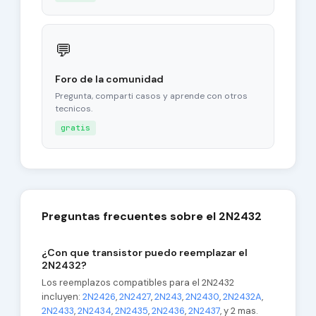
💬
Foro de la comunidad
Pregunta, comparti casos y aprende con otros
tecnicos.
gratis
Preguntas frecuentes sobre el 2N2432
¿Con que transistor puedo reemplazar el
2N2432?
Los reemplazos compatibles para el 2N2432
incluyen:
2N2426
,
2N2427
,
2N243
,
2N2430
,
2N2432A
,
2N2433
,
2N2434
,
2N2435
,
2N2436
,
2N2437
, y 2 mas.