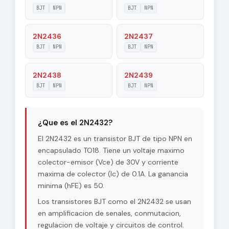
30 V
Collector-Base
BJT
NPN
BJT
NPN
Voltage |Vcb|
2N2436
2N2437
Maximum
BJT
NPN
30 V
BJT
NPN
Collector-Emitter
Voltage |Vce|
2N2438
2N2439
Max. Operating
BJT
NPN
BJT
NPN
175 °C
Junction
Temperature (Tj)
Maximum Collector
¿Que es el 2N2432?
0.3 W
Power Dissipation
(Pc)
El 2N2432 es un transistor BJT de tipo NPN en
encapsulado TO18. Tiene un voltaje maximo
Forward Current
colector-emisor (Vce) de 30V y corriente
50
Transfer Ratio
maxima de colector (Ic) de 0.1A. La ganancia
(hFE), MIN
minima (hFE) es 50.
Los transistores BJT como el 2N2432 se usan
en amplificacion de senales, conmutacion,
regulacion de voltaje y circuitos de control.