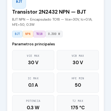
BJT
Transistor 2N2432 NPN — BJT
BJT NPN — Encapsulado TO18 — Vce=30V, Ic=0.1A,
hFE=50, 0.3W
BJT
NPN
TO18
0.300 W
Parametros principales
VCE MAX
VCB MAX
30 V
30 V
IC MAX
HFE MIN
0.1 A
50
POTENCIA
TJ MAX
0.3 W
175 °C