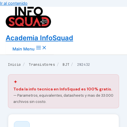
Ir al contenido
Academia InfoSquad
Main Menu
Inicio
/
Transistores
/
BJT
/
2N2432
✦
Toda la info tecnica en InfoSquad es 100% gratis.
— Parametros, equivalentes, datasheets y mas de 33.000
archivos sin costo.