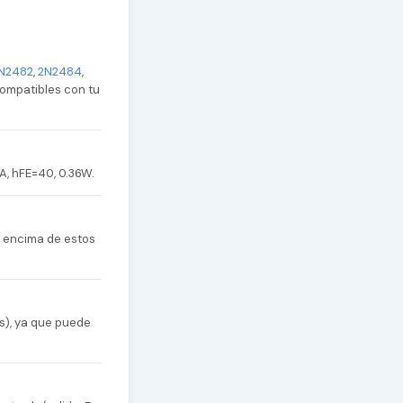
N2482
,
2N2484
,
 compatibles con tu
A, hFE=40, 0.36W.
r encima de estos
s), ya que puede