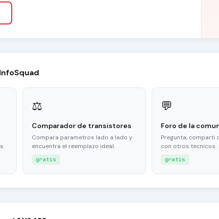
 InfoSquad
⚖
💬
Comparador de transistores
Foro de la comu
Compara parametros lado a lado y
Pregunta, comparti 
s.
encuentra el reemplazo ideal.
con otros tecnicos.
gratis
gratis