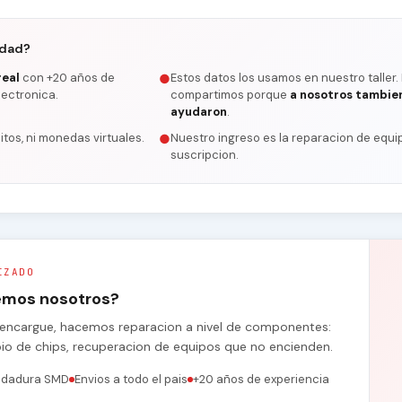
rdad?
real
con +20 años de
Estos datos los usamos en nuestro taller.
●
lectronica.
compartimos porque
a nosotros tambie
ayudaron
.
itos, ni monedas virtuales.
Nuestro ingreso es la reparacion de equip
●
suscripcion.
IZADO
remos nosotros?
se encargue, hacemos reparacion a nivel de componentes:
bio de chips, recuperacion de equipos que no encienden.
ldadura SMD
Envios a todo el pais
+20 años de experiencia