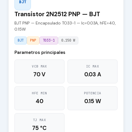
BJT
Transistor 2N2512 PNP — BJT
BJT PNP — Encapsulado TO33-1 — Ic=0.03A, hFE=40,
0.15W
BJT
PNP
TO33-1
0.150 W
Parametros principales
VCB MAX
IC MAX
70 V
0.03 A
HFE MIN
POTENCIA
40
0.15 W
TJ MAX
75 °C