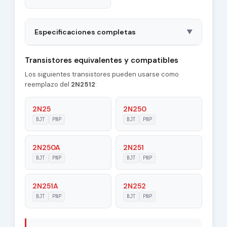
Especificaciones completas
▼
Package
TO33-1
Transistores equivalentes y compatibles
Los siguientes transistores pueden usarse como
Polarity
PNP
reemplazo del
2N2512
:
Material of
Ge
Transistor
2N25
2N250
BJT
PNP
BJT
PNP
Transition
140 MHz
Frequency (ft)
2N250A
2N251
Collector
BJT
PNP
BJT
PNP
5 pF
Capacitance (Cc)
2N251A
2N252
Maximum Collector
0.03 A
Current |Ic max|
BJT
PNP
BJT
PNP
Maximum
70 V
Collector-Base