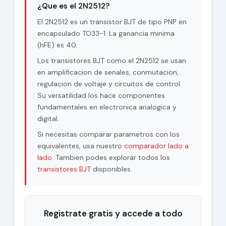
¿Que es el 2N2512?
Voltage |Vcb|
El 2N2512 es un transistor BJT de tipo PNP en
Max. Operating
encapsulado TO33-1. La ganancia minima
75 °C
Junction
(hFE) es 40.
Temperature (Tj)
Los transistores BJT como el 2N2512 se usan
Maximum Collector
en amplificacion de senales, conmutacion,
0.15 W
Power Dissipation
regulacion de voltaje y circuitos de control.
(Pc)
Su versatilidad los hace componentes
fundamentales en electronica analogica y
Forward Current
40
Transfer Ratio
digital.
(hFE), MIN
Si necesitas comparar parametros con los
equivalentes, usa nuestro
comparador lado a
lado
. Tambien podes explorar todos los
transistores BJT
disponibles.
Registrate gratis y accede a todo