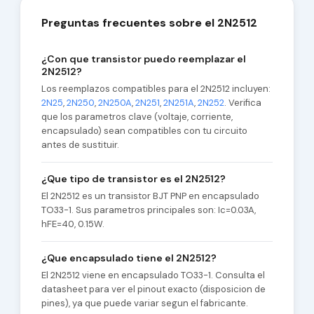
Preguntas frecuentes sobre el 2N2512
¿Con que transistor puedo reemplazar el
2N2512?
Los reemplazos compatibles para el 2N2512 incluyen:
2N25
,
2N250
,
2N250A
,
2N251
,
2N251A
,
2N252
. Verifica
que los parametros clave (voltaje, corriente,
encapsulado) sean compatibles con tu circuito
antes de sustituir.
¿Que tipo de transistor es el 2N2512?
El 2N2512 es un transistor BJT PNP en encapsulado
TO33-1. Sus parametros principales son: Ic=0.03A,
hFE=40, 0.15W.
¿Que encapsulado tiene el 2N2512?
El 2N2512 viene en encapsulado TO33-1. Consulta el
datasheet para ver el pinout exacto (disposicion de
pines), ya que puede variar segun el fabricante.