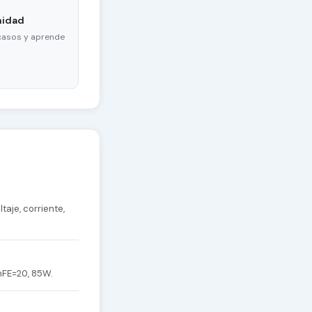
nidad
casos y aprende
taje, corriente,
hFE=20, 85W.