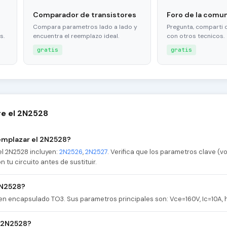
Comparador de transistores
Foro de la comu
Compara parametros lado a lado y
Pregunta, comparti 
s.
encuentra el reemplazo ideal.
con otros tecnicos.
gratis
gratis
e el 2N2528
emplazar el 2N2528?
l 2N2528 incluyen:
2N2526
,
2N2527
. Verifica que los parametros clave (vol
tu circuito antes de sustituir.
2N2528?
 en encapsulado TO3. Sus parametros principales son: Vce=160V, Ic=10A, 
l 2N2528?