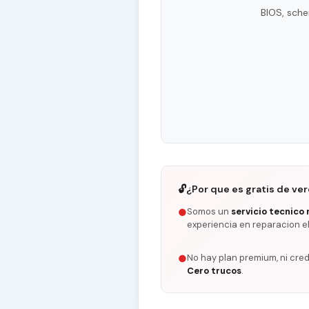
BIOS, sche
🔓
¿Por que es gratis de ve
Somos un
servicio tecnico 
●
experiencia en reparacion e
No hay plan premium, ni cred
●
Cero trucos
.