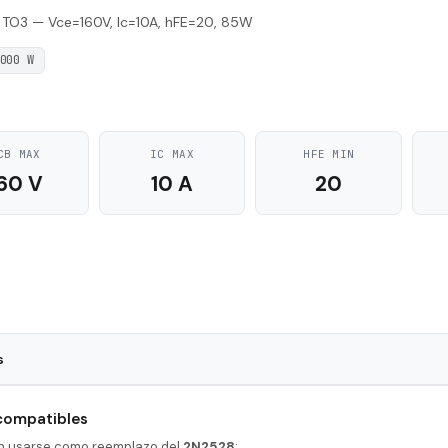
 TO3 — Vce=160V, Ic=10A, hFE=20, 85W
000 W
CB MAX
IC MAX
HFE MIN
60 V
10 A
20
s
TO3
 compatibles
PNP
en usarse como reemplazo del
2N2528
: