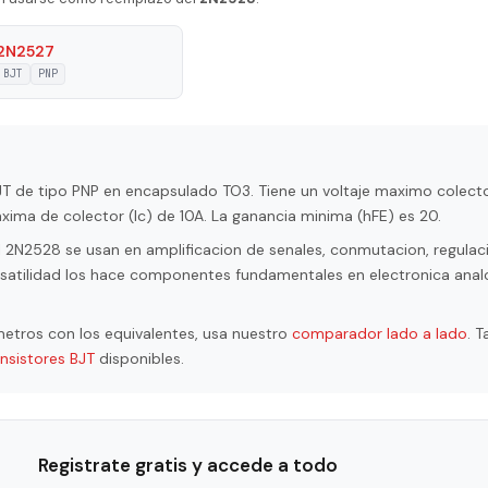
Ge
2N2527
BJT
PNP
0.3 MHz
c max|
10 A
 |Veb|
5 V
BJT de tipo PNP en encapsulado TO3. Tiene un voltaje maximo colec
xima de colector (Ic) de 10A. La ganancia minima (hFE) es 20.
ge |Vcb|
160 V
 2N2528 se usan en amplificacion de senales, conmutacion, regulaci
ltage |Vce|
160 V
ersatilidad los hace componentes fundamentales en electronica anal
erature (Tj)
110 °C
etros con los equivalentes, usa nuestro
comparador lado a lado
. 
ipation (Pc)
85 W
ansistores BJT
disponibles.
io (hFE), MIN
20
Registrate gratis y accede a todo