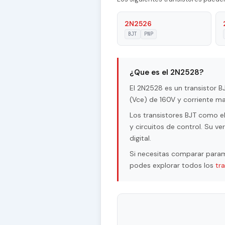
Material of Transistor
2N2526
BJT
PNP
Transition Frequency (ft)
Maximum Collector Current |I
¿Que es el 2N2528?
Maximum Emitter-Base Voltage
El 2N2528 es un transistor 
(Vce) de 160V y corriente ma
Maximum Collector-Base Volta
Los transistores BJT como el
Maximum Collector-Emitter Vo
y circuitos de control. Su v
digital.
Max. Operating Junction Temp
Si necesitas comparar param
Maximum Collector Power Diss
podes explorar todos los
tr
Forward Current Transfer Rat