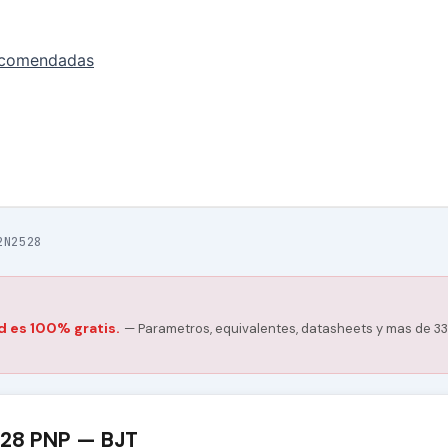
ecomendadas
2N2528
d es 100% gratis.
— Parametros, equivalentes, datasheets y mas de 33
528 PNP — BJT