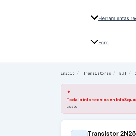
Herramientas r
Foro
Inicio
/
Transistores
/
BJT
/
✦
Toda la info tecnica en InfoSqua
costo.
Transistor 2N2