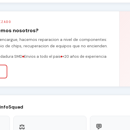
IZADO
remos nosotros?
se encargue, hacemos reparacion a nivel de componentes:
bio de chips, recuperacion de equipos que no encienden.
ldadura SMD
Envios a todo el pais
+20 años de experiencia
 InfoSquad
⚖
💬