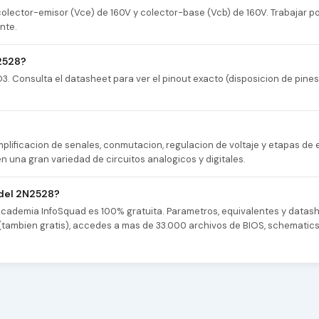
colector-emisor (Vce) de 160V y colector-base (Vcb) de 160V. Trabajar p
nte.
2528?
. Consulta el datasheet para ver el pinout exacto (disposicion de pines
plificacion de senales, conmutacion, regulacion de voltaje y etapas de 
 una gran variedad de circuitos analogicos y digitales.
 del 2N2528?
 Academia InfoSquad es 100% gratuita. Parametros, equivalentes y datash
as (tambien gratis), accedes a mas de 33.000 archivos de BIOS, schematic