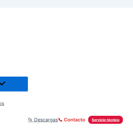
os
📂 Descargas
📞 Contacto
Servicio técnico