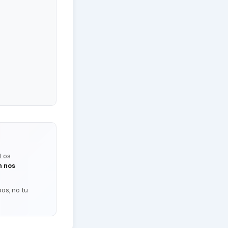
 Los
n nos
os, no tu