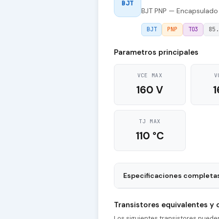
BJT
BJT PNP — Encapsulado
BJT
PNP
TO3
85.
Parametros principales
VCE MAX
V
160 V
1
TJ MAX
110 °C
Especificaciones completa
Package
Transistores equivalentes y
Polarity
Los siguientes transistores pued