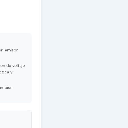
tor-emisor
on de voltaje
ogica y
Tambien