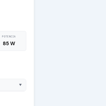
POTENCIA
85 W
▼