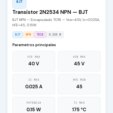
BJT
Transistor 2N2534 NPN — BJT
BJT NPN — Encapsulado TO18 — Vce=40V, Ic=0.025A,
hFE=45, 0.15W
BJT
NPN
TO18
0.150 W
Parametros principales
VCE MAX
VCB MAX
40 V
45 V
IC MAX
HFE MIN
0.025 A
45
POTENCIA
TJ MAX
0.15 W
175 °C