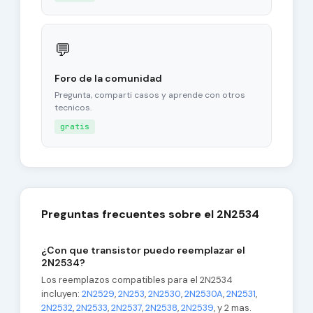
💬
Foro de la comunidad
Pregunta, comparti casos y aprende con otros
tecnicos.
gratis
Preguntas frecuentes sobre el 2N2534
¿Con que transistor puedo reemplazar el
2N2534?
Los reemplazos compatibles para el 2N2534
incluyen:
2N2529
,
2N253
,
2N2530
,
2N2530A
,
2N2531
,
2N2532
,
2N2533
,
2N2537
,
2N2538
,
2N2539
, y 2 mas.