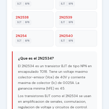
Voltage |Vcb|
BJT
NPN
BJT
NPN
Maximum
2N2538
2N2539
40 V
Collector-Emitter
BJT
NPN
BJT
NPN
Voltage |Vce|
Max. Operating
2N254
2N2540
175 °C
Junction
BJT
NPN
BJT
NPN
Temperature (Tj)
Maximum Collector
0.15 W
Power Dissipation
¿Que es el 2N2534?
(Pc)
El 2N2534 es un transistor BJT de tipo NPN en
Forward Current
encapsulado TO18. Tiene un voltaje maximo
45
Transfer Ratio
colector-emisor (Vce) de 40V y corriente
(hFE), MIN
maxima de colector (Ic) de 0.025A. La
ganancia minima (hFE) es 45.
Los transistores BJT como el 2N2534 se usan
en amplificacion de senales, conmutacion,
regulacion de voltaje y circuitos de control.