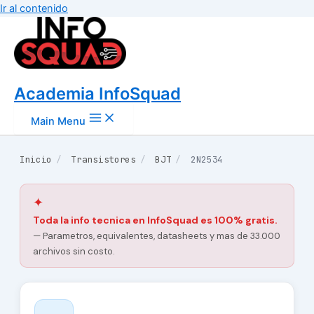
Ir al contenido
Academia InfoSquad
Main Menu
Inicio
/
Transistores
/
BJT
/
2N2534
✦
Toda la info tecnica en InfoSquad es 100% gratis.
— Parametros, equivalentes, datasheets y mas de 33.000
archivos sin costo.