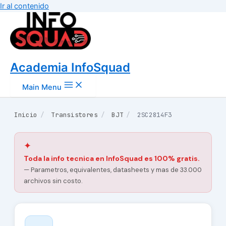
Ir al contenido
Academia InfoSquad
Main Menu
Inicio
/
Transistores
/
BJT
/
2SC2814F3
✦
Toda la info tecnica en InfoSquad es 100% gratis.
— Parametros, equivalentes, datasheets y mas de 33.000
archivos sin costo.