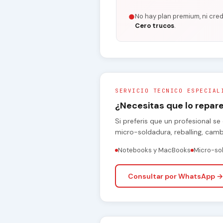
No hay plan premium, ni cred
●
Cero trucos
.
SERVICIO TECNICO ESPECIAL
¿Necesitas que lo repa
Si preferis que un profesional 
micro-soldadura, reballing, cam
Notebooks y MacBooks
Micro-so
Consultar por WhatsApp →