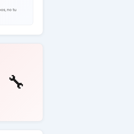
os, no tu
🔧