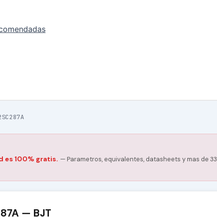
ecomendadas
2SC287A
d es 100% gratis.
— Parametros, equivalentes, datasheets y mas de 33
287A — BJT