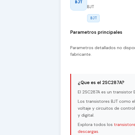
BJT
BJT
BJT
Parametros principales
Parametros detallados no dispon
fabricante.
¿Que es el 2SC287A?
El 2SC287A es un transistor B
Los transistores BJT como e
voltaje y circuitos de contr
y digital.
Explora todos los
transistor
descargas
.