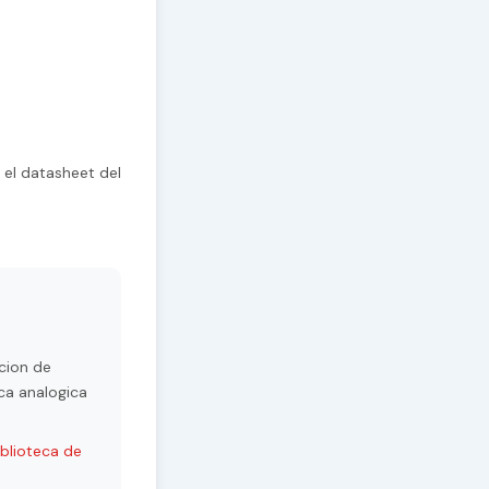
 el datasheet del
cion de
ca analogica
iblioteca de