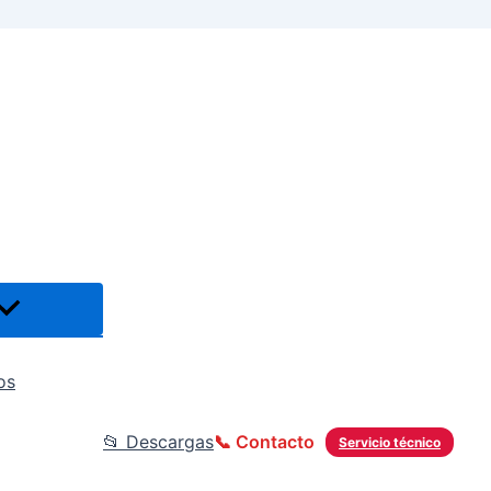
os
📂 Descargas
📞 Contacto
Servicio técnico