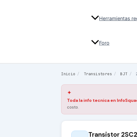
Herramientas r
Foro
Inicio
/
Transistores
/
BJT
/
✦
Toda la info tecnica en InfoSqua
costo.
Transistor 2SC