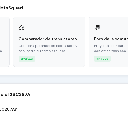
 InfoSquad
⚖
💬
Comparador de transistores
Foro de la comu
Compara parametros lado a lado y
Pregunta, comparti 
s.
encuentra el reemplazo ideal.
con otros tecnicos.
gratis
gratis
re el 2SC287A
 2SC287A?