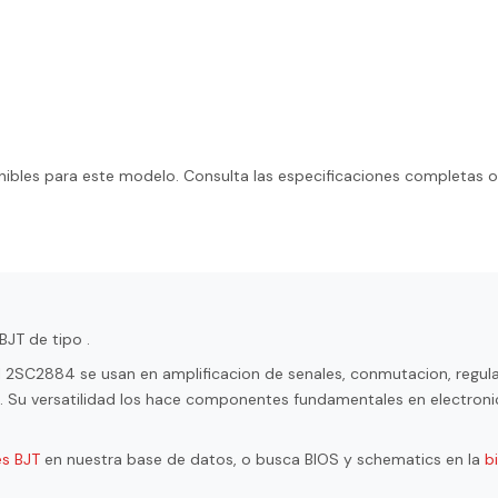
ibles para este modelo. Consulta las especificaciones completas o
BJT de tipo .
l 2SC2884 se usan en amplificacion de senales, conmutacion, regul
ol. Su versatilidad los hace componentes fundamentales en electroni
es BJT
en nuestra base de datos, o busca BIOS y schematics en la
b