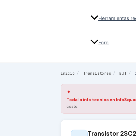
Herramientas r
Foro
Inicio
/
Transistores
/
BJT
/
✦
Toda la info tecnica en InfoSqua
costo.
Transistor 2SC