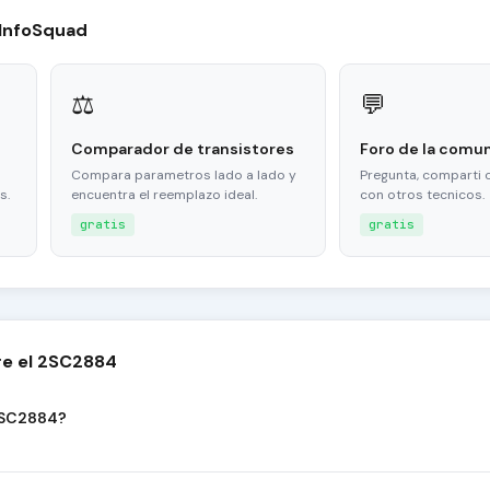
 InfoSquad
⚖
💬
Comparador de transistores
Foro de la comu
Compara parametros lado a lado y
Pregunta, comparti 
s.
encuentra el reemplazo ideal.
con otros tecnicos.
gratis
gratis
re el 2SC2884
 2SC2884?