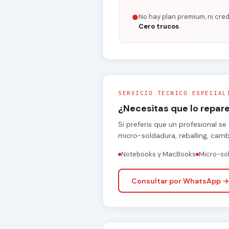
No hay plan premium, ni cred
●
Cero trucos
.
SERVICIO TECNICO ESPECIAL
¿Necesitas que lo repa
Si preferis que un profesional 
micro-soldadura, reballing, cam
Notebooks y MacBooks
Micro-so
Consultar por WhatsApp →