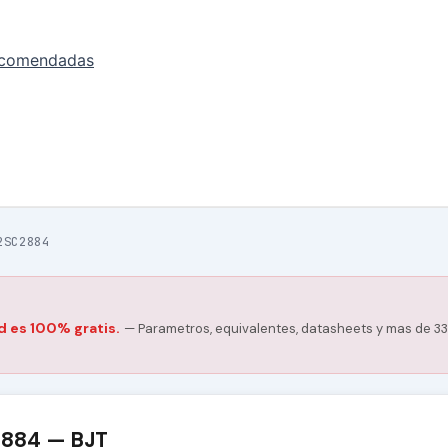
ecomendadas
2SC2884
d es 100% gratis.
— Parametros, equivalentes, datasheets y mas de 33
2884 — BJT