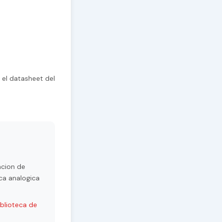
 el datasheet del
acion de
ca analogica
iblioteca de