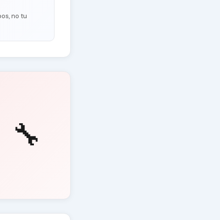
os, no tu
🔧