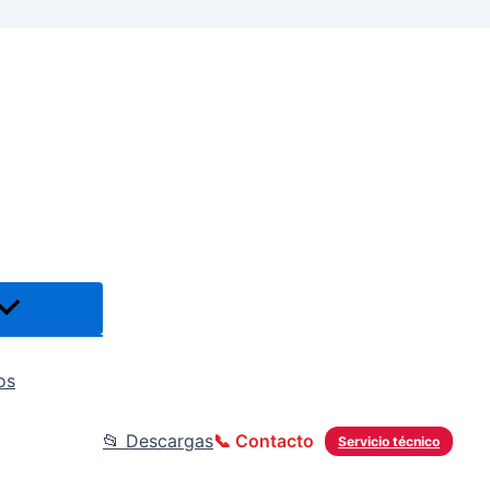
os
📂 Descargas
📞 Contacto
Servicio técnico