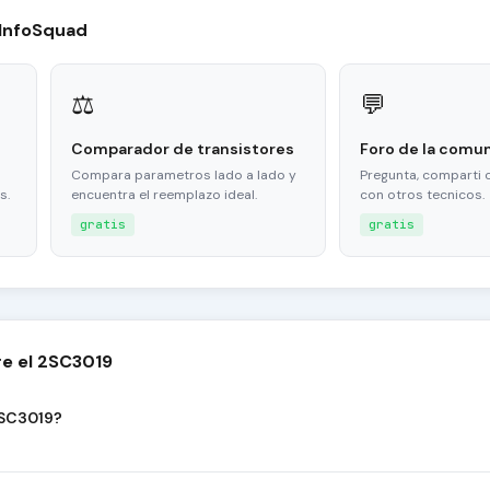
 InfoSquad
⚖
💬
Comparador de transistores
Foro de la comu
Compara parametros lado a lado y
Pregunta, comparti 
s.
encuentra el reemplazo ideal.
con otros tecnicos.
gratis
gratis
e el 2SC3019
2SC3019?