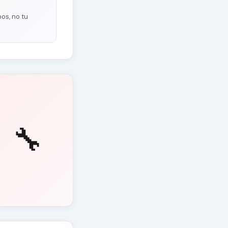
os, no tu
🔧