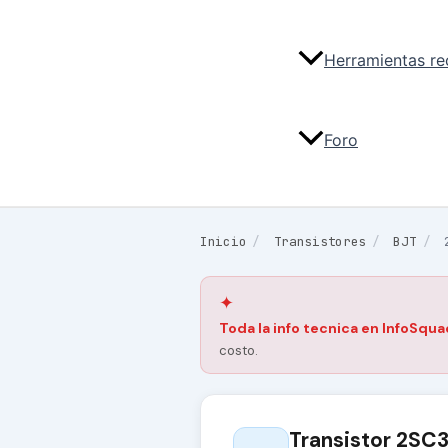
Herramientas r
Foro
Inicio
/
Transistores
/
BJT
/
✦
Toda la info tecnica en InfoSqua
costo.
Transistor 2SC