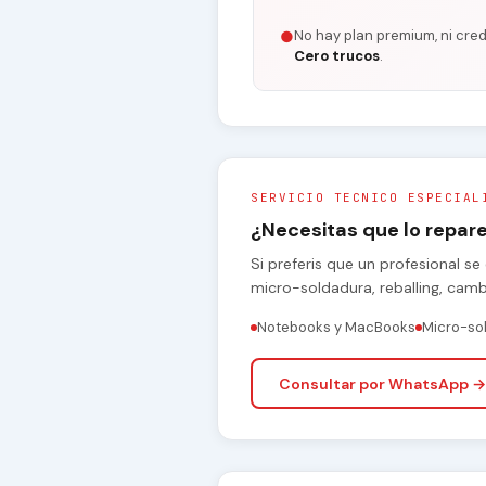
No hay plan premium, ni cred
●
Cero trucos
.
SERVICIO TECNICO ESPECIAL
¿Necesitas que lo repa
Si preferis que un profesional 
micro-soldadura, reballing, cam
Notebooks y MacBooks
Micro-so
Consultar por WhatsApp →