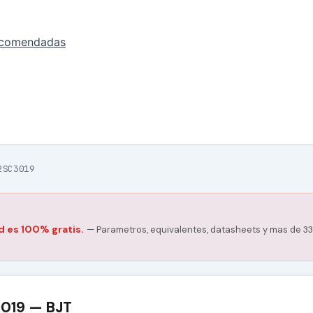
ecomendadas
2SC3019
d es 100% gratis.
— Parametros, equivalentes, datasheets y mas de 33
3019 — BJT