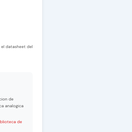
 el datasheet del
cion de
ca analogica
iblioteca de