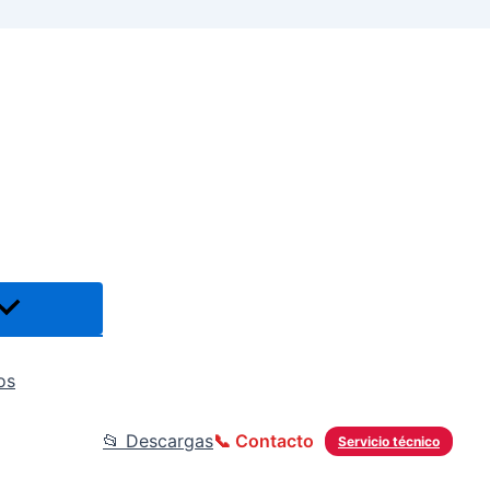
os
📂 Descargas
📞 Contacto
Servicio técnico