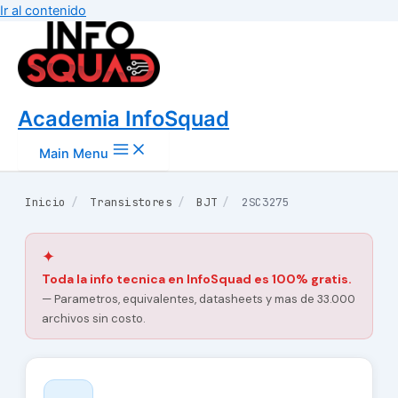
Ir al contenido
Academia InfoSquad
Main Menu
Inicio
/
Transistores
/
BJT
/
2SC3275
✦
Toda la info tecnica en InfoSquad es 100% gratis.
— Parametros, equivalentes, datasheets y mas de 33.000
archivos sin costo.