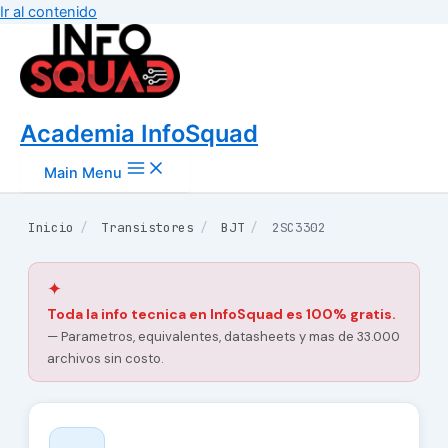
Ir al contenido
Academia InfoSquad
Main Menu
Inicio
/
Transistores
/
BJT
/
2SC3302
✦
Toda la info tecnica en InfoSquad es 100% gratis.
— Parametros, equivalentes, datasheets y mas de 33.000
archivos sin costo.