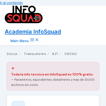
Ir al contenido
Academia InfoSquad
Main Menu
Inicio
/
Transistores
/
BJT
/
2SD2062
✦
Toda la info tecnica en InfoSquad es 100% gratis.
— Parametros, equivalentes, datasheets y mas de 33.000
archivos sin costo.