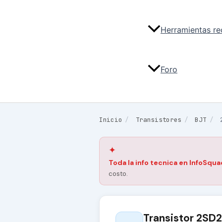
Herramientas r
Foro
Inicio
/
Transistores
/
BJT
/
✦
Toda la info tecnica en InfoSqua
costo.
Transistor 2SD