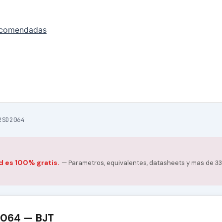
ecomendadas
2SD2064
d es 100% gratis.
— Parametros, equivalentes, datasheets y mas de 33
2064 — BJT