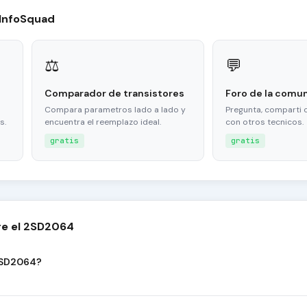
 InfoSquad
⚖
💬
Comparador de transistores
Foro de la comu
Compara parametros lado a lado y
Pregunta, comparti 
s.
encuentra el reemplazo ideal.
con otros tecnicos.
gratis
gratis
re el 2SD2064
 2SD2064?