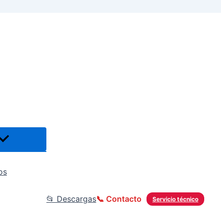
os
📂 Descargas
📞 Contacto
Servicio técnico