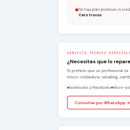
No hay plan premium, ni cred
●
Cero trucos
.
SERVICIO TECNICO ESPECIAL
¿Necesitas que lo repa
Si preferis que un profesional 
micro-soldadura, reballing, cam
Notebooks y MacBooks
Micro-so
Consultar por WhatsApp →