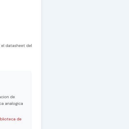
 el datasheet del
acion de
ca analogica
iblioteca de