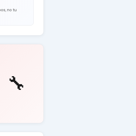
os, no tu
🔧