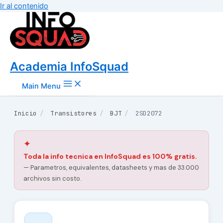
Ir al contenido
Academia InfoSquad
Main Menu
Inicio
/
Transistores
/
BJT
/
2SD2072
✦
Toda la info tecnica en InfoSquad es 100% gratis.
— Parametros, equivalentes, datasheets y mas de 33.000
archivos sin costo.