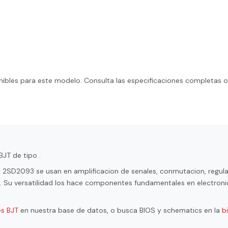
ibles para este modelo. Consulta las especificaciones completas o
BJT de tipo .
l 2SD2093 se usan en amplificacion de senales, conmutacion, regul
ol. Su versatilidad los hace componentes fundamentales en electroni
es BJT
en nuestra base de datos, o busca BIOS y schematics en la
b