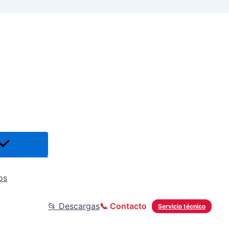
os
📂 Descargas
📞 Contacto
Servicio técnico