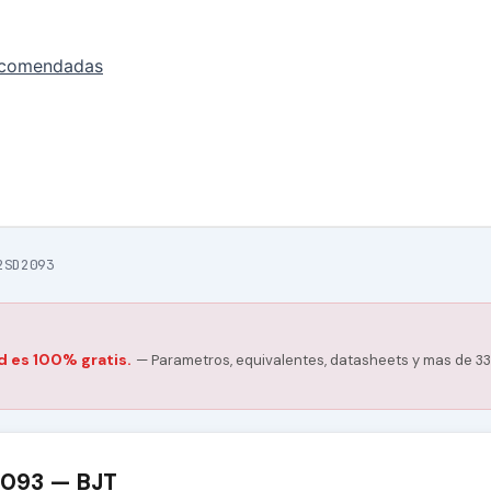
ecomendadas
2SD2093
d es 100% gratis.
— Parametros, equivalentes, datasheets y mas de 33
2093 — BJT