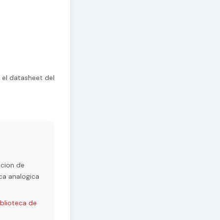
 el datasheet del
acion de
ca analogica
iblioteca de