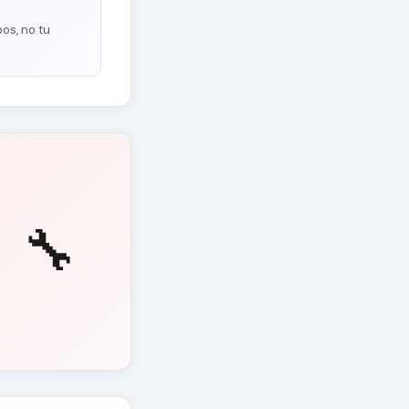
os, no tu
🔧