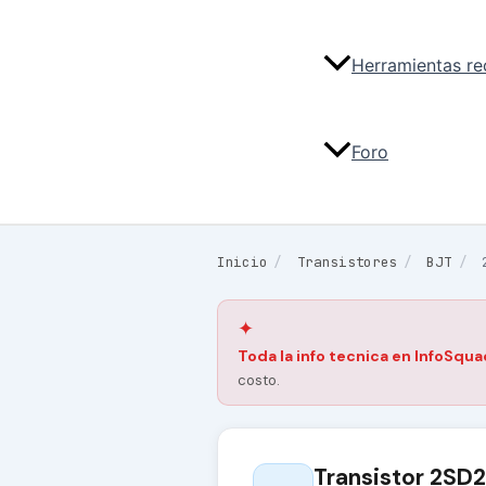
Herramientas r
Foro
Inicio
/
Transistores
/
BJT
/
✦
Toda la info tecnica en InfoSqua
costo.
Transistor 2SD