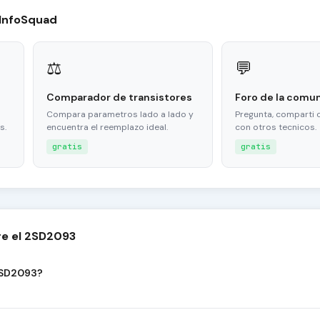
 InfoSquad
⚖
💬
Comparador de transistores
Foro de la comu
Compara parametros lado a lado y
Pregunta, comparti 
s.
encuentra el reemplazo ideal.
con otros tecnicos.
gratis
gratis
re el 2SD2093
 2SD2093?