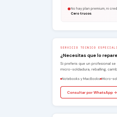
No hay plan premium, ni cred
●
Cero trucos
.
SERVICIO TECNICO ESPECIAL
¿Necesitas que lo repa
Si preferis que un profesional 
micro-soldadura, reballing, cam
Notebooks y MacBooks
Micro-so
Consultar por WhatsApp →