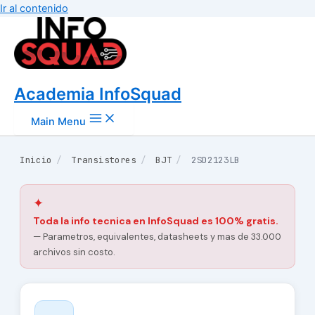
Ir al contenido
Academia InfoSquad
Main Menu
Inicio
/
Transistores
/
BJT
/
2SD2123LB
✦
Toda la info tecnica en InfoSquad es 100% gratis.
— Parametros, equivalentes, datasheets y mas de 33.000
archivos sin costo.