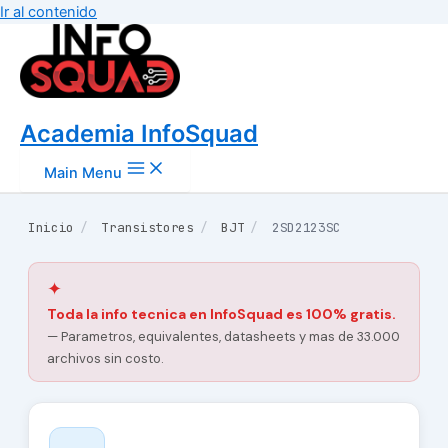
Ir al contenido
Academia InfoSquad
Main Menu
Inicio
/
Transistores
/
BJT
/
2SD2123SC
✦
Toda la info tecnica en InfoSquad es 100% gratis.
— Parametros, equivalentes, datasheets y mas de 33.000
archivos sin costo.