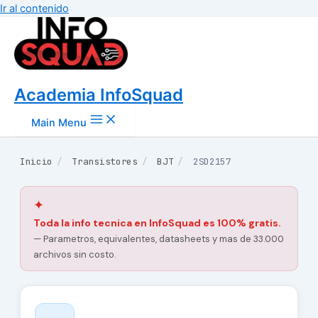
Ir al contenido
Academia InfoSquad
Main Menu
Inicio
/
Transistores
/
BJT
/
2SD2157
✦
Toda la info tecnica en InfoSquad es 100% gratis.
— Parametros, equivalentes, datasheets y mas de 33.000
archivos sin costo.