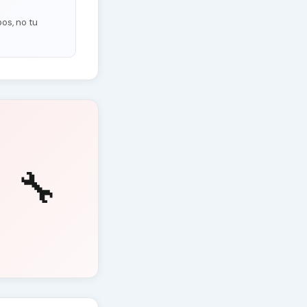
os, no tu
🔧