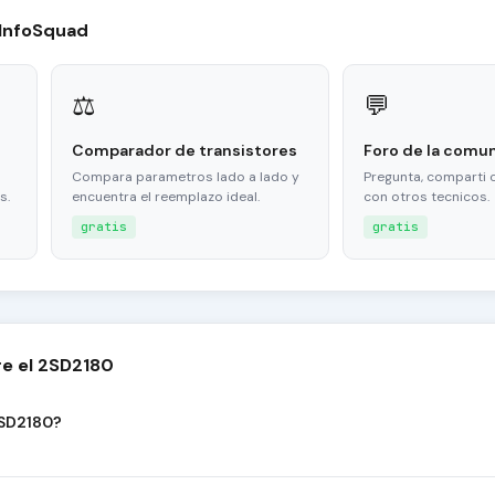
 InfoSquad
⚖
💬
Comparador de transistores
Foro de la comu
Compara parametros lado a lado y
Pregunta, comparti 
s.
encuentra el reemplazo ideal.
con otros tecnicos.
gratis
gratis
e el 2SD2180
2SD2180?