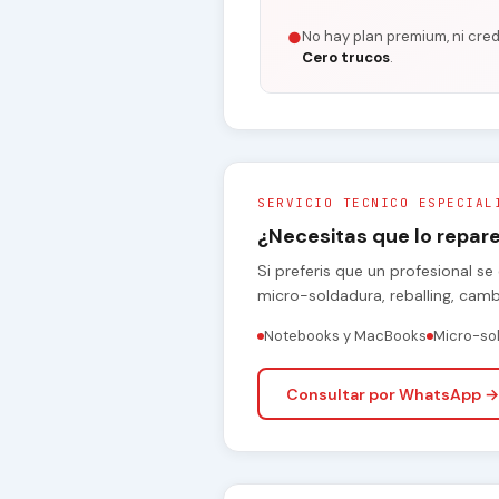
No hay plan premium, ni cred
●
Cero trucos
.
SERVICIO TECNICO ESPECIAL
¿Necesitas que lo repa
Si preferis que un profesional 
micro-soldadura, reballing, cam
Notebooks y MacBooks
Micro-so
Consultar por WhatsApp →