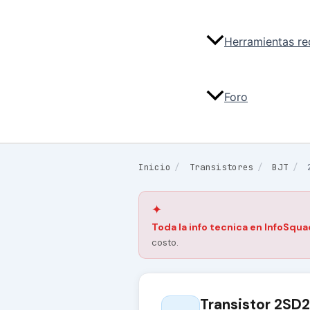
Herramientas r
Foro
Inicio
/
Transistores
/
BJT
/
✦
Toda la info tecnica en InfoSqua
costo.
Transistor 2SD