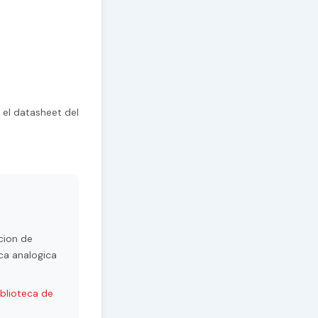
 el datasheet del
cion de
ca analogica
iblioteca de