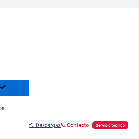
os
📂 Descargas
📞 Contacto
Servicio técnico