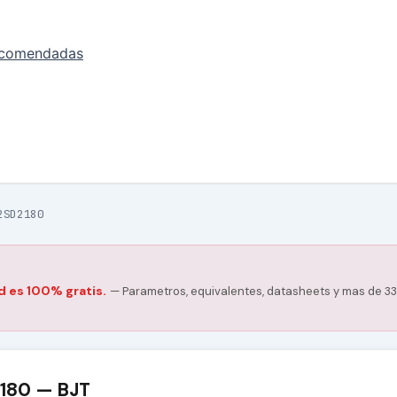
ecomendadas
2SD2180
d es 100% gratis.
— Parametros, equivalentes, datasheets y mas de 33
2180 — BJT