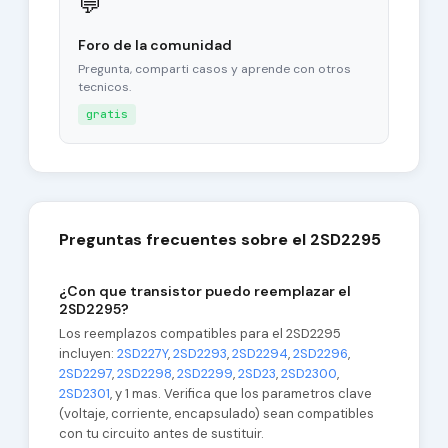
💬
Foro de la comunidad
Pregunta, comparti casos y aprende con otros
tecnicos.
gratis
Preguntas frecuentes sobre el 2SD2295
¿Con que transistor puedo reemplazar el
2SD2295?
Los reemplazos compatibles para el 2SD2295
incluyen:
2SD227Y
,
2SD2293
,
2SD2294
,
2SD2296
,
2SD2297
,
2SD2298
,
2SD2299
,
2SD23
,
2SD2300
,
2SD2301
, y 1 mas. Verifica que los parametros clave
(voltaje, corriente, encapsulado) sean compatibles
con tu circuito antes de sustituir.