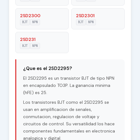
150 °C
Junction
Temperature (Tj)
2SD2300
2SD2301
BJT
NPN
BJT
NPN
Maximum Collector
50 W
Power Dissipation
(Pc)
2SD231
BJT
NPN
Forward Current
25
Transfer Ratio
(hFE), MIN
¿Que es el 2SD2295?
El 2SD2295 es un transistor BJT de tipo NPN
en encapsulado TO3P. La ganancia minima
(hFE) es 25.
Los transistores BJT como el 2SD2295 se
usan en amplificacion de senales,
conmutacion, regulacion de voltaje y
circuitos de control. Su versatilidad los hace
componentes fundamentales en electronica
analogica y digital.