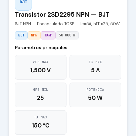
BJT
Transistor 2SD2295 NPN — BJT
BJT NPN — Encapsulado TO3P — Ic=5A, hFE=25, 50W
BJT
NPN
TO3P
50.000 W
Parametros principales
VCB MAX
IC MAX
1,500 V
5 A
HFE MIN
POTENCIA
25
50 W
TJ MAX
150 °C