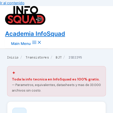
Ir al contenido
Academia InfoSquad
Main Menu
Inicio
/
Transistores
/
BJT
/
2SD2295
✦
Toda la info tecnica en InfoSquad es 100% gratis.
— Parametros, equivalentes, datasheets y mas de 33.000
archivos sin costo.