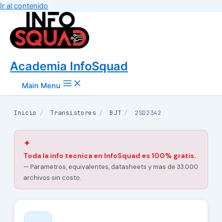
Ir al contenido
Academia InfoSquad
Main Menu
Inicio
/
Transistores
/
BJT
/
2SD2342
✦
Toda la info tecnica en InfoSquad es 100% gratis.
— Parametros, equivalentes, datasheets y mas de 33.000
archivos sin costo.