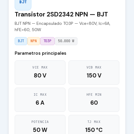
BJT
Transistor 2SD2342 NPN — BJT
BJT NPN — Encapsulado TO3P — Vce=80V, Ic=6A,
hFE=60, 50W
BJT
NPN
TO3P
50.000 W
Parametros principales
VCE MAX
VCB MAX
80 V
150 V
IC MAX
HFE MIN
6 A
60
POTENCIA
TJ MAX
50 W
150 °C