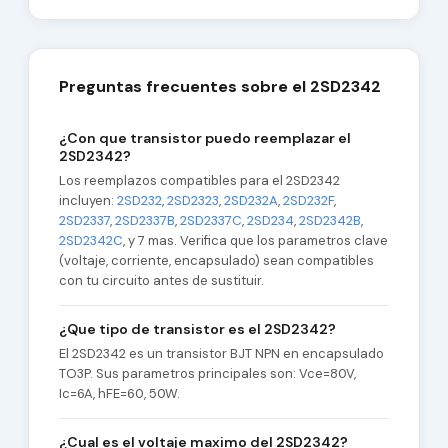
Preguntas frecuentes sobre el 2SD2342
¿Con que transistor puedo reemplazar el
2SD2342?
Los reemplazos compatibles para el 2SD2342
incluyen:
2SD232
,
2SD2323
,
2SD232A
,
2SD232F
,
2SD2337
,
2SD2337B
,
2SD2337C
,
2SD234
,
2SD2342B
,
2SD2342C
, y 7 mas. Verifica que los parametros clave
(voltaje, corriente, encapsulado) sean compatibles
con tu circuito antes de sustituir.
¿Que tipo de transistor es el 2SD2342?
El 2SD2342 es un transistor BJT NPN en encapsulado
TO3P. Sus parametros principales son: Vce=80V,
Ic=6A, hFE=60, 50W.
¿Cual es el voltaje maximo del 2SD2342?