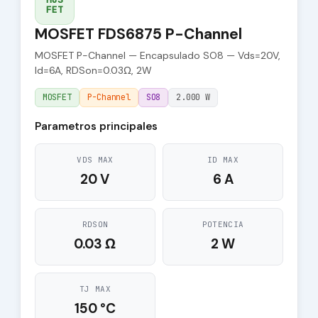
FET
MOSFET FDS6875 P-Channel
MOSFET P-Channel — Encapsulado SO8 — Vds=20V,
Id=6A, RDSon=0.03Ω, 2W
MOSFET
P-Channel
SO8
2.000 W
Parametros principales
VDS MAX
ID MAX
20 V
6 A
RDSON
POTENCIA
0.03 Ω
2 W
TJ MAX
150 °C