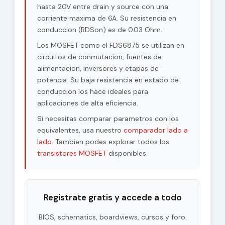
hasta 20V entre drain y source con una
RDSon - Maximum
corriente maxima de 6A. Su resistencia en
0.03 Ohm
Drain-Source On-
conduccion (RDSon) es de 0.03 Ohm.
State Resistance
Los MOSFET como el FDS6875 se utilizan en
circuitos de conmutacion, fuentes de
alimentacion, inversores y etapas de
potencia. Su baja resistencia en estado de
conduccion los hace ideales para
aplicaciones de alta eficiencia.
Si necesitas comparar parametros con los
equivalentes, usa nuestro
comparador lado a
lado
. Tambien podes explorar todos los
transistores MOSFET
disponibles.
Registrate gratis y accede a todo
BIOS, schematics, boardviews, cursos y foro.