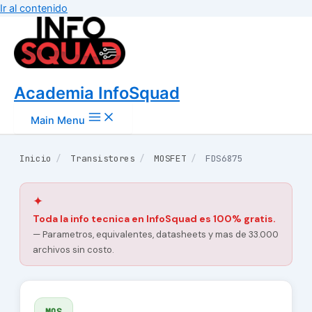
Ir al contenido
Academia InfoSquad
Main Menu
Inicio
/
Transistores
/
MOSFET
/
FDS6875
✦
Toda la info tecnica en InfoSquad es 100% gratis.
— Parametros, equivalentes, datasheets y mas de 33.000
archivos sin costo.
MOS