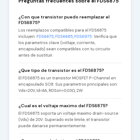
Preguntas frecuentes sobre el FDS6875
¿Con que transistor puedo reemplazar el
FDS6875?
Los reemplazos compatibles para el FDS6875
incluyen:
FDS6675
,
FDS6685
,
FDS6975
. Verifica que
los parametros clave (voltaje, corriente,
encapsulado) sean compatibles con tu circuito
antes de sustituir.
¿Que tipo de transistor es el FDS6875?
El FDS6875 es un transistor MOSFET P-Channel en
encapsulado SO8. Sus parametros principales son:
Vds=20V, Id=6A, RDSon=0.03Ω, 2W.
¿Cual es el voltaje maximo del FDS6875?
El FDS6875 soporta un voltaje maximo drain-source
(Vds) de 20V. Superado este limite, el transistor
puede danarse permanentemente.