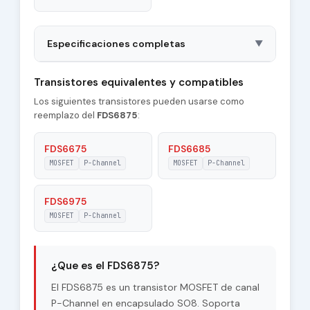
Especificaciones completas
▼
Package
SO8
Transistores equivalentes y compatibles
Los siguientes transistores pueden usarse como
Type of Control
P-Channel
reemplazo del
FDS6875
:
Channel
|Id| - Maximum
FDS6675
FDS6685
6 A
Drain Current
MOSFET
P-Channel
MOSFET
P-Channel
Pd - Maximum
2 W
Power Dissipation
FDS6975
MOSFET
P-Channel
Tj - Maximum
150 °C
Junction
Temperature
¿Que es el FDS6875?
|Vds| - Maximum
El FDS6875 es un transistor MOSFET de canal
20 V
Drain-Source
P-Channel en encapsulado SO8. Soporta
Voltage