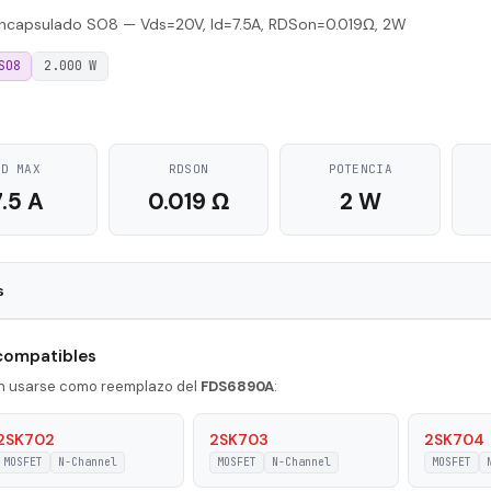
capsulado SO8 — Vds=20V, Id=7.5A, RDSon=0.019Ω, 2W
SO8
2.000 W
ID MAX
RDSON
POTENCIA
7.5 A
0.019 Ω
2 W
s
SO8
 compatibles
N-Channel
en usarse como reemplazo del
FDS6890A
:
7.5 A
2SK702
2SK703
2SK704
MOSFET
N-Channel
MOSFET
N-Channel
MOSFET
on
2 W