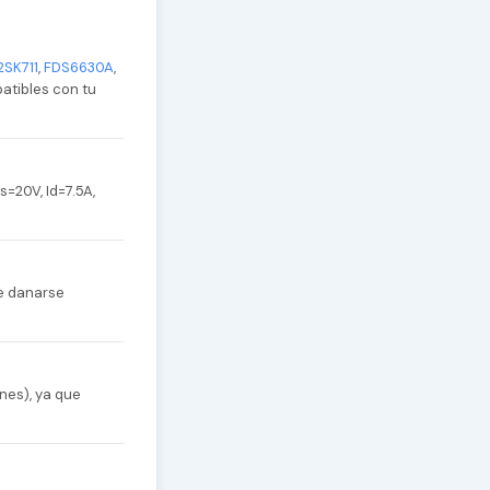
2SK711
,
FDS6630A
,
patibles con tu
=20V, Id=7.5A,
de danarse
nes), ya que