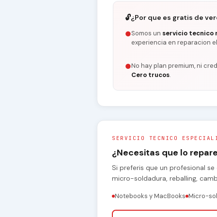
🔓
¿Por que es gratis de ve
Somos un
servicio tecnico 
●
experiencia en reparacion e
No hay plan premium, ni cred
●
Cero trucos
.
SERVICIO TECNICO ESPECIAL
¿Necesitas que lo repa
Si preferis que un profesional 
micro-soldadura, reballing, cam
Notebooks y MacBooks
Micro-so