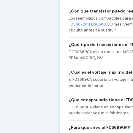
¿Con que transistor puedo re
Los reemplazos compatibles para 
FDS6670A
,
FDS6680
, y 8 mas. Ver
circuito antes de sustituir.
¿Que tipo de transistor es el
El FDS6890A es un transistor MOSF
RDSon=0.019Ω, 2W.
¿Cual es el voltaje maximo de
El FDS6890A soporta un voltaje max
permanentemente.
¿Que encapsulado tiene el F
El FDS6890A viene en encapsulado S
puede variar segun el fabricante.
¿Para que sirve el FDS6890A?