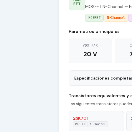
FET
MOSFET N-Channel — En
MOSFET
N-Channel
Parametros principales
VDS MAX
20 V
Especificaciones completa
Package
Transistores equivalentes y
Type of Control Channel
Los siguientes transistores pued
|Id| - Maximum Drain Current
2SK701
MOSFET
N-Channel
Pd - Maximum Power Dissipati