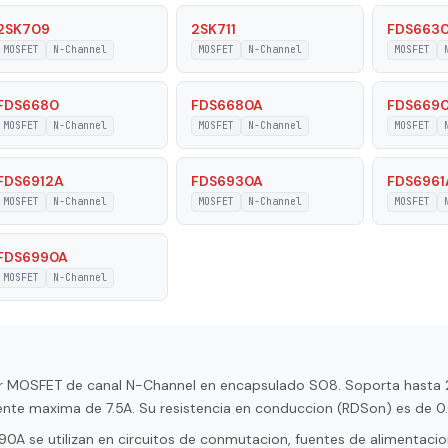
ature
150 °C
2SK709
2SK711
FDS663
MOSFET
N-Channel
MOSFET
N-Channel
MOSFET
 Voltage
20 V
FDS6680
FDS6680A
FDS669
 On-State
0.019 Ohm
MOSFET
N-Channel
MOSFET
N-Channel
MOSFET
FDS6912A
FDS6930A
FDS6961
MOSFET
N-Channel
MOSFET
N-Channel
MOSFET
FDS6990A
MOSFET
N-Channel
or MOSFET de canal N-Channel en encapsulado SO8. Soporta hasta 
iente maxima de 7.5A. Su resistencia en conduccion (RDSon) es de 0
 se utilizan en circuitos de conmutacion, fuentes de alimentacion