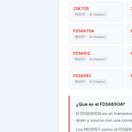
Tj - Maximum Junction Temper
2SK705
MOSFET
N-Channel
|Vds| - Maximum Drain-Source
FDS6670A
RDSon - Maximum Drain-Source
Resistance
MOSFET
N-Channel
FDS6912
MOSFET
N-Channel
FDS6982
MOSFET
N-Channel
¿Que es el FDS6890A?
El FDS6890A es un transist
drain y source con una corr
Los MOSFET como el FDS6890A