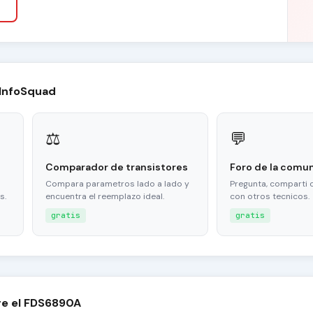
 InfoSquad
⚖
💬
Comparador de transistores
Foro de la comu
Compara parametros lado a lado y
Pregunta, comparti 
s.
encuentra el reemplazo ideal.
con otros tecnicos.
gratis
gratis
re el FDS6890A