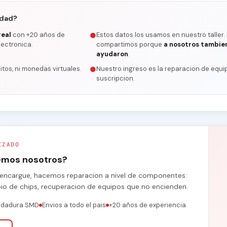
rdad?
real
con +20 años de
Estos datos los usamos en nuestro taller.
●
lectronica.
compartimos porque
a nosotros tambie
ayudaron
.
itos, ni monedas virtuales.
Nuestro ingreso es la reparacion de equip
●
suscripcion.
IZADO
remos nosotros?
se encargue, hacemos reparacion a nivel de componentes:
bio de chips, recuperacion de equipos que no encienden.
ldadura SMD
Envios a todo el pais
+20 años de experiencia