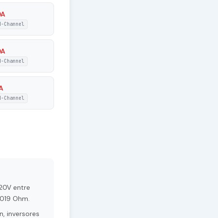
0A
N-Channel
0A
N-Channel
A
N-Channel
20V entre
.019 Ohm.
, inversores