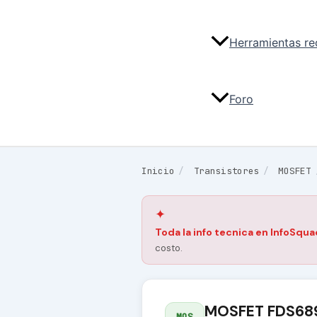
Herramientas r
Foro
Inicio
/
Transistores
/
MOSFET
✦
Toda la info tecnica en InfoSqua
costo.
MOSFET FDS68
MOS