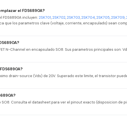
emplazar el FDS6890A?
el FDS6890A incluyen:
2SK701
,
2SK702
,
2SK703
,
2SK704
,
2SK705
,
2SK709
,
ifica que los parametros clave (voltaje, corriente, encapsulado) sean com
 FDS6890A?
ET N-Channel en encapsulado SO8. Sus parametros principales son: Vds
l FDS6890A?
imo drain-source (Vds) de 20V. Superado este limite, el transistor pue
DS6890A?
O8. Consulta el datasheet para ver el pinout exacto (disposicion de pi