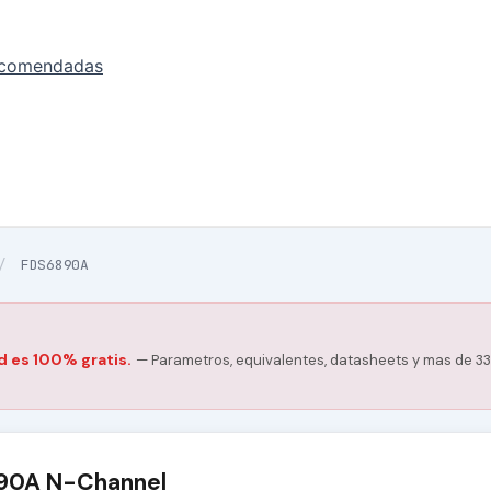
ecomendadas
/
FDS6890A
d es 100% gratis.
— Parametros, equivalentes, datasheets y mas de 33
90A N-Channel