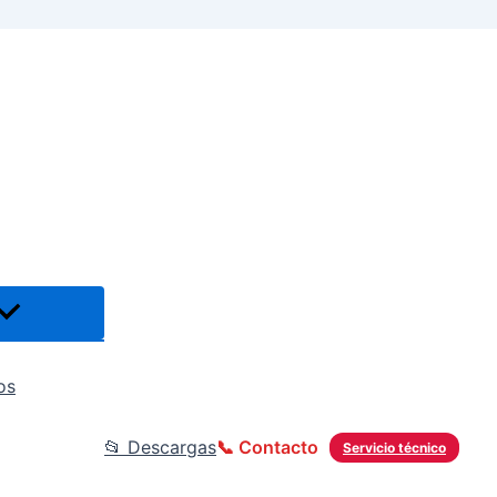
os
📂 Descargas
📞 Contacto
Servicio técnico