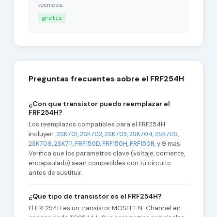
tecnicos.
gratis
Preguntas frecuentes sobre el FRF254H
¿Con que transistor puedo reemplazar el
FRF254H?
Los reemplazos compatibles para el FRF254H
incluyen:
2SK701
,
2SK702
,
2SK703
,
2SK704
,
2SK705
,
2SK709
,
2SK711
,
FRF150D
,
FRF150H
,
FRF150R
, y 9 mas.
Verifica que los parametros clave (voltaje, corriente,
encapsulado) sean compatibles con tu circuito
antes de sustituir.
¿Que tipo de transistor es el FRF254H?
El FRF254H es un transistor MOSFET N-Channel en