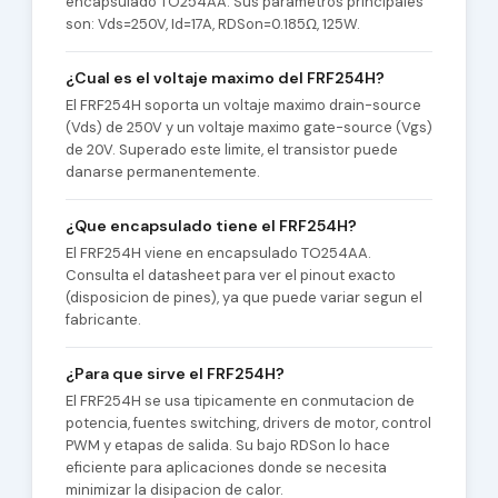
encapsulado TO254AA. Sus parametros principales
son: Vds=250V, Id=17A, RDSon=0.185Ω, 125W.
¿Cual es el voltaje maximo del FRF254H?
El FRF254H soporta un voltaje maximo drain-source
(Vds) de 250V y un voltaje maximo gate-source (Vgs)
de 20V. Superado este limite, el transistor puede
danarse permanentemente.
¿Que encapsulado tiene el FRF254H?
El FRF254H viene en encapsulado TO254AA.
Consulta el datasheet para ver el pinout exacto
(disposicion de pines), ya que puede variar segun el
fabricante.
¿Para que sirve el FRF254H?
El FRF254H se usa tipicamente en conmutacion de
potencia, fuentes switching, drivers de motor, control
PWM y etapas de salida. Su bajo RDSon lo hace
eficiente para aplicaciones donde se necesita
minimizar la disipacion de calor.