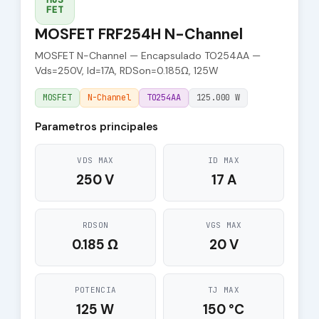
FET
MOSFET FRF254H N-Channel
MOSFET N-Channel — Encapsulado TO254AA —
Vds=250V, Id=17A, RDSon=0.185Ω, 125W
MOSFET
N-Channel
TO254AA
125.000 W
Parametros principales
VDS MAX
ID MAX
250 V
17 A
RDSON
VGS MAX
0.185 Ω
20 V
POTENCIA
TJ MAX
125 W
150 °C