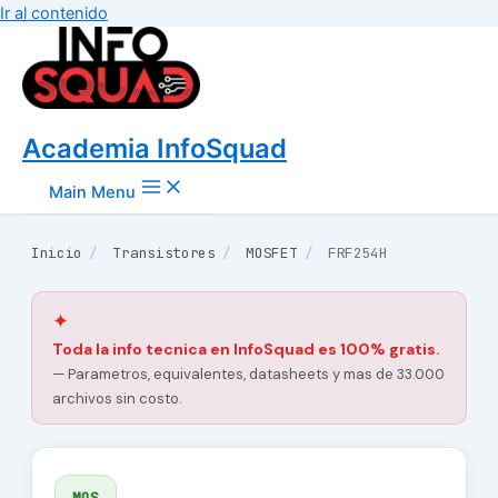
Ir al contenido
Academia InfoSquad
Main Menu
Inicio
/
Transistores
/
MOSFET
/
FRF254H
✦
Toda la info tecnica en InfoSquad es 100% gratis.
— Parametros, equivalentes, datasheets y mas de 33.000
archivos sin costo.
MOS