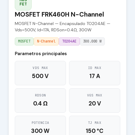
FET
MOSFET FRK460H N-Channel
MOSFET N-Channel — Encapsulado TO204AE —
Vds=500V, Id=17A, RDSon=0.4Ω, 300W
MOSFET
N-Channel
TO204AE
300.000 W
Parametros principales
VDS MAX
ID MAX
500 V
17 A
RDSON
VGS MAX
0.4 Ω
20 V
POTENCIA
TJ MAX
300 W
150 °C