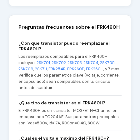
Preguntas frecuentes sobre el FRK460H
¿Con que transistor puedo reemplazar el
FRK460H?
Los reemplazos compatibles para el FRK460H
incluyen:
2SK701
,
2SK702
,
2SK703
,
2SK704
,
2SK705
,
2SK709
,
2SK711
,
FRK254R
,
FRK260D
,
FRK260H
, y 7 mas.
Verifica que los parametros clave (voltaje, corriente,
encapsulado) sean compatibles con tu circuito
antes de sustituir.
¿Que tipo de transistor es el FRK460H?
El FRK460H es un transistor MOSFET N-Channel en
encapsulado TO204AE. Sus parametros principales
son: Vds=500V, Id=17A, RDSon=0.4Ω, 300W.
¿Cual es el voltaje maximo del FRK460H?