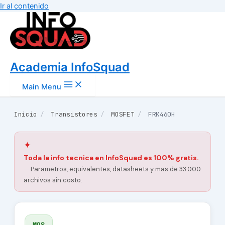
Ir al contenido
Academia InfoSquad
Main Menu
Inicio
/
Transistores
/
MOSFET
/
FRK460H
✦
Toda la info tecnica en InfoSquad es 100% gratis.
— Parametros, equivalentes, datasheets y mas de 33.000
archivos sin costo.
MOS