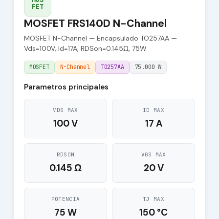
FET
MOSFET FRS140D N-Channel
MOSFET N-Channel — Encapsulado TO257AA —
Vds=100V, Id=17A, RDSon=0.145Ω, 75W
MOSFET
N-Channel
TO257AA
75.000 W
Parametros principales
VDS MAX
ID MAX
100 V
17 A
RDSON
VGS MAX
0.145 Ω
20 V
POTENCIA
TJ MAX
75 W
150 °C