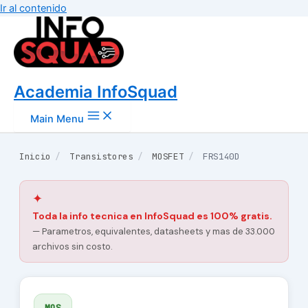
Ir al contenido
Academia InfoSquad
Main Menu
Inicio
/
Transistores
/
MOSFET
/
FRS140D
✦
Toda la info tecnica en InfoSquad es 100% gratis.
— Parametros, equivalentes, datasheets y mas de 33.000
archivos sin costo.
MOS