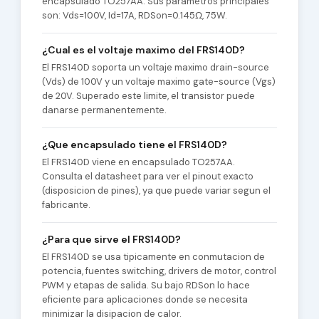
encapsulado TO257AA. Sus parametros principales
son: Vds=100V, Id=17A, RDSon=0.145Ω, 75W.
¿Cual es el voltaje maximo del FRS140D?
El FRS140D soporta un voltaje maximo drain-source
(Vds) de 100V y un voltaje maximo gate-source (Vgs)
de 20V. Superado este limite, el transistor puede
danarse permanentemente.
¿Que encapsulado tiene el FRS140D?
El FRS140D viene en encapsulado TO257AA.
Consulta el datasheet para ver el pinout exacto
(disposicion de pines), ya que puede variar segun el
fabricante.
¿Para que sirve el FRS140D?
El FRS140D se usa tipicamente en conmutacion de
potencia, fuentes switching, drivers de motor, control
PWM y etapas de salida. Su bajo RDSon lo hace
eficiente para aplicaciones donde se necesita
minimizar la disipacion de calor.