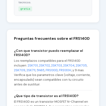
tecnicos.
gratis
Preguntas frecuentes sobre el FRS140D
¿Con que transistor puedo reemplazar el
FRS140D?
Los reemplazos compatibles para el FRS140D
incluyen:
2SK701
,
2SK702
,
2SK703
,
2SK704
,
2SK705
,
2SK709
,
2SK711
,
5N65
,
FRS130D
,
FRS130H
, y 9 mas.
Verifica que los parametros clave (voltaje, corriente,
encapsulado) sean compatibles con tu circuito
antes de sustituir.
¿Que tipo de transistor es el FRS140D?
El FRS140D es un transistor MOSFET N-Channel en