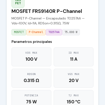
FET
MOSFET FRS9140R P-Channel
MOSFET P-Channel — Encapsulado TO257AA —
Vds=100V, Id=11A, RDSon=0.315Ω, 75W
MOSFET
P-Channel
TO257AA
75.000 W
Parametros principales
VDS MAX
ID MAX
100 V
11 A
RDSON
VGS MAX
0.315 Ω
20 V
POTENCIA
TJ MAX
75 W
150 °C