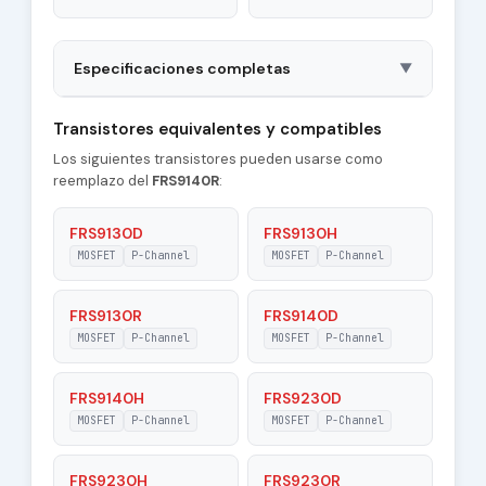
Especificaciones completas
▼
Package
TO257AA
Transistores equivalentes y compatibles
Los siguientes transistores pueden usarse como
tr - Rise Time
456 nS
reemplazo del
FRS9140R
:
Type of Control
P-Channel
Channel
FRS9130D
FRS9130H
MOSFET
P-Channel
MOSFET
P-Channel
|Id| - Maximum
11 A
Drain Current
FRS9130R
FRS9140D
Pd - Maximum
MOSFET
P-Channel
MOSFET
P-Channel
75 W
Power Dissipation
FRS9140H
FRS9230D
Tj - Maximum
150 °C
Junction
MOSFET
P-Channel
MOSFET
P-Channel
Temperature
FRS9230H
FRS9230R
|Vgs| - Maximum