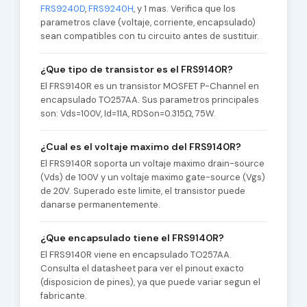
FRS9240D
,
FRS9240H
, y 1 mas. Verifica que los
parametros clave (voltaje, corriente, encapsulado)
sean compatibles con tu circuito antes de sustituir.
¿Que tipo de transistor es el FRS9140R?
El FRS9140R es un transistor MOSFET P-Channel en
encapsulado TO257AA. Sus parametros principales
son: Vds=100V, Id=11A, RDSon=0.315Ω, 75W.
¿Cual es el voltaje maximo del FRS9140R?
El FRS9140R soporta un voltaje maximo drain-source
(Vds) de 100V y un voltaje maximo gate-source (Vgs)
de 20V. Superado este limite, el transistor puede
danarse permanentemente.
¿Que encapsulado tiene el FRS9140R?
El FRS9140R viene en encapsulado TO257AA.
Consulta el datasheet para ver el pinout exacto
(disposicion de pines), ya que puede variar segun el
fabricante.