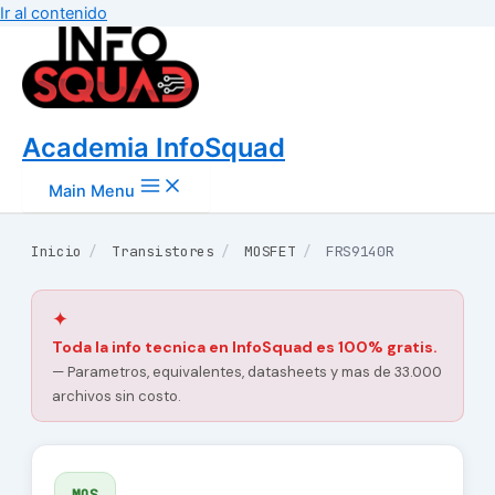
Ir al contenido
Academia InfoSquad
Main Menu
Inicio
/
Transistores
/
MOSFET
/
FRS9140R
✦
Toda la info tecnica en InfoSquad es 100% gratis.
— Parametros, equivalentes, datasheets y mas de 33.000
archivos sin costo.
MOS