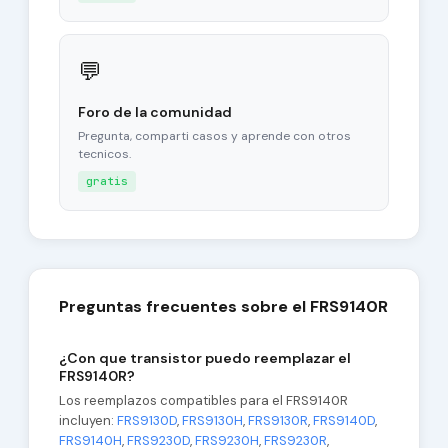
💬
Foro de la comunidad
Pregunta, comparti casos y aprende con otros
tecnicos.
gratis
Preguntas frecuentes sobre el FRS9140R
¿Con que transistor puedo reemplazar el
FRS9140R?
Los reemplazos compatibles para el FRS9140R
incluyen:
FRS9130D
,
FRS9130H
,
FRS9130R
,
FRS9140D
,
FRS9140H
,
FRS9230D
,
FRS9230H
,
FRS9230R
,