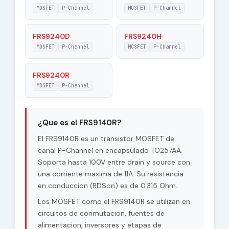
20 V
Gate-Source
MOSFET
P-Channel
MOSFET
P-Channel
Voltage
FRS9240D
FRS9240H
|Vds| - Maximum
MOSFET
P-Channel
100 V
MOSFET
P-Channel
Drain-Source
Voltage
FRS9240R
RDSon - Maximum
MOSFET
P-Channel
0.315 Ohm
Drain-Source On-
State Resistance
¿Que es el FRS9140R?
El FRS9140R es un transistor MOSFET de
canal P-Channel en encapsulado TO257AA.
Soporta hasta 100V entre drain y source con
una corriente maxima de 11A. Su resistencia
en conduccion (RDSon) es de 0.315 Ohm.
Los MOSFET como el FRS9140R se utilizan en
circuitos de conmutacion, fuentes de
alimentacion, inversores y etapas de