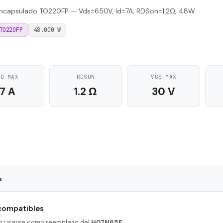
capsulado TO220FP — Vds=650V, Id=7A, RDSon=1.2Ω, 48W
TO220FP
48.000 W
ID MAX
RDSON
VGS MAX
7 A
1.2 Ω
30 V
s
TO220FP
 compatibles
29 nS
en usarse como reemplazo del
H07N65F
: