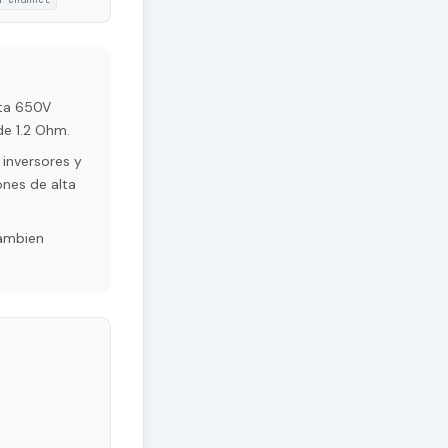
sta 650V
de 1.2 Ohm.
inversores y
ones de alta
Tambien