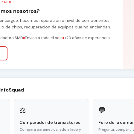
IZADO
remos nosotros?
se encargue, hacemos reparacion a nivel de componentes:
bio de chips, recuperacion de equipos que no encienden.
ldadura SMD
Envios a todo el pais
+20 años de experiencia
 InfoSquad
⚖
💬
Comparador de transistores
Foro de la comu
Compara parametros lado a lado y
Pregunta, comparti 