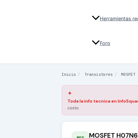
Herramientas r
Foro
Inicio
/
Transistores
/
MOSFET
✦
Toda la info tecnica en InfoSqua
costo.
MOSFET H07N6
MOS