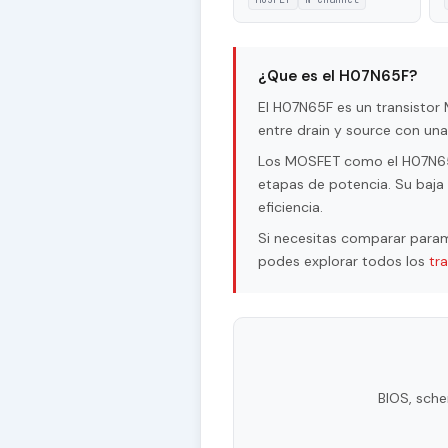
¿Que es el H07N65F?
El H07N65F es un transisto
entre drain y source con un
Los MOSFET como el H07N65F 
etapas de potencia. Su baja 
eficiencia.
Si necesitas comparar param
podes explorar todos los
tr
BIOS, sche