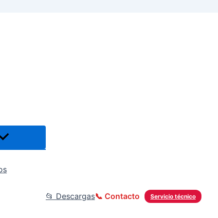
os
📂 Descargas
📞 Contacto
Servicio técnico