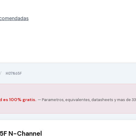
ecomendadas
/
H07N65F
d es 100% gratis.
— Parametros, equivalentes, datasheets y mas de 33
5F N-Channel