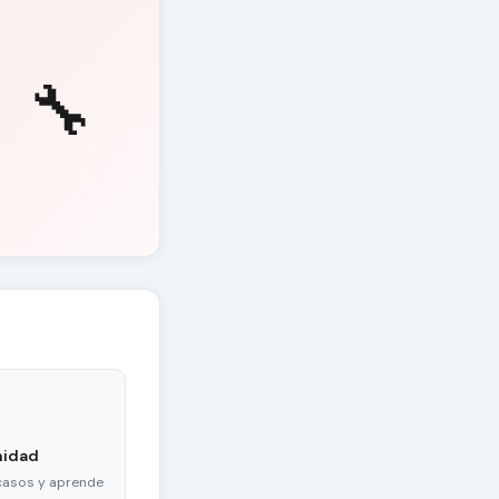
🔧
nidad
casos y aprende