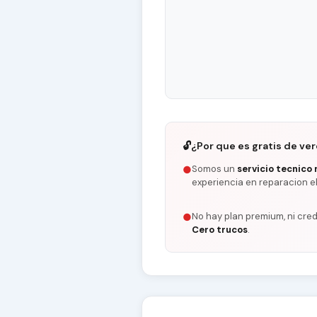
🔓
¿Por que es gratis de ve
Somos un
servicio tecnico 
●
experiencia en reparacion e
No hay plan premium, ni cred
●
Cero trucos
.