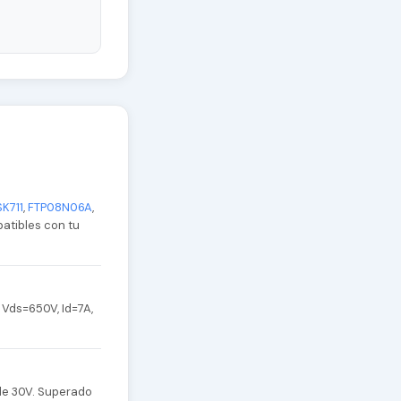
SK711
,
FTP08N06A
,
patibles con tu
Vds=650V, Id=7A,
de 30V. Superado