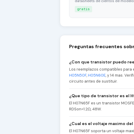
datasheets de cientos de modelo
gratis
Preguntas frecuentes sob
¿Con que transistor puedo re
Los reemplazos compatibles para 
H05N50F
,
H05N60E
, y 14 mas. Ver
circuito antes de sustituir.
¿Que tipo de transistor es el
El H07N65F es un transistor MOSFE
RDSon=1.2Ω, 48W.
¿Cual es el voltaje maximo de
El H07N65F soporta un voltaje max