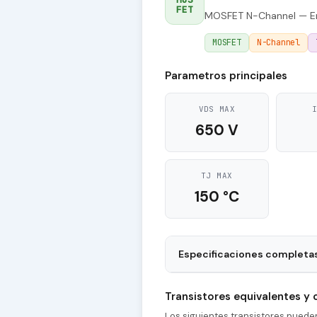
FET
MOSFET N-Channel — En
MOSFET
N-Channel
Parametros principales
VDS MAX
650 V
TJ MAX
150 °C
Especificaciones completa
Package
Transistores equivalentes y
tr - Rise Time
Los siguientes transistores pued