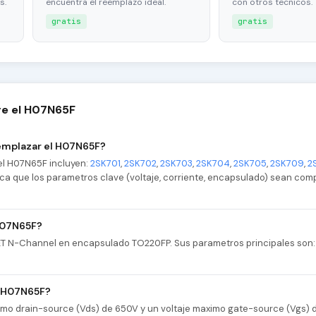
s.
encuentra el reemplazo ideal.
con otros tecnicos.
gratis
gratis
re el H07N65F
emplazar el H07N65F?
el H07N65F incluyen:
2SK701
,
2SK702
,
2SK703
,
2SK704
,
2SK705
,
2SK709
,
2
ifica que los parametros clave (voltaje, corriente, encapsulado) sean com
 H07N65F?
T N-Channel en encapsulado TO220FP. Sus parametros principales son: 
l H07N65F?
imo drain-source (Vds) de 650V y un voltaje maximo gate-source (Vgs) 