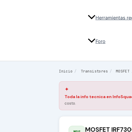
Herramientas r
Foro
Inicio
/
Transistores
/
MOSFET
✦
Toda la info tecnica en InfoSqua
costo.
MOSFET IRF730
MOS