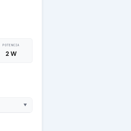
POTENCIA
2 W
▼