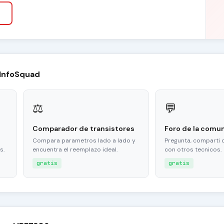
 InfoSquad
⚖
💬
Comparador de transistores
Foro de la comu
Compara parametros lado a lado y
Pregunta, comparti 
s.
encuentra el reemplazo ideal.
con otros tecnicos.
gratis
gratis