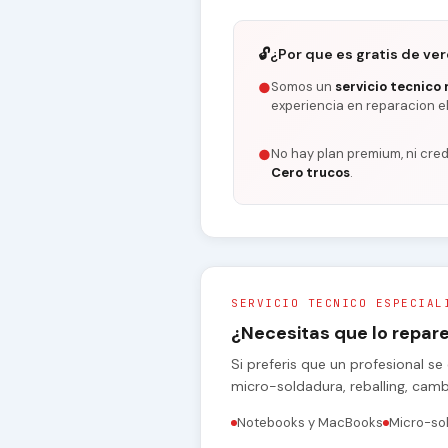
🔓
¿Por que es gratis de ve
Somos un
servicio tecnico 
●
experiencia en reparacion e
No hay plan premium, ni cred
●
Cero trucos
.
SERVICIO TECNICO ESPECIAL
¿Necesitas que lo repa
Si preferis que un profesional 
micro-soldadura, reballing, cam
Notebooks y MacBooks
Micro-so