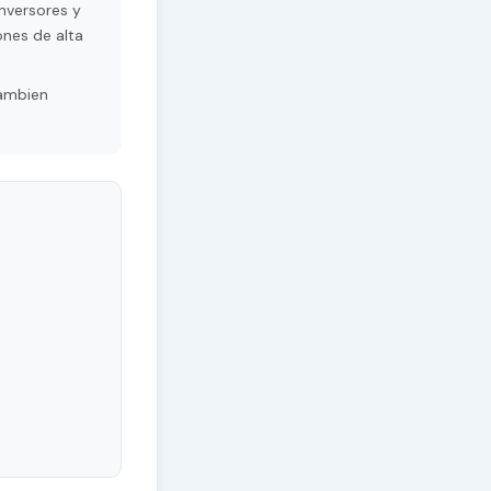
nversores y
ones de alta
Tambien