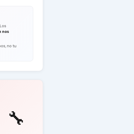
 Los
n nos
os, no tu
🔧