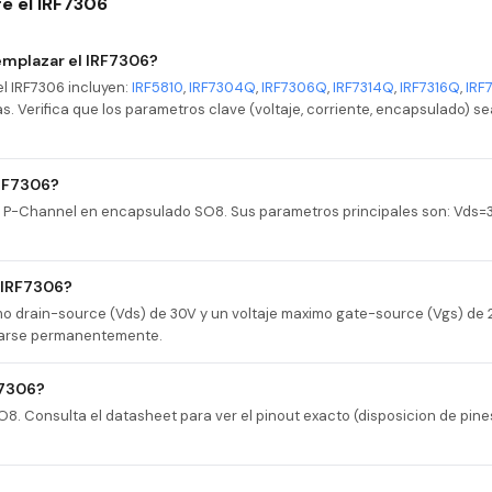
e el IRF7306
emplazar el IRF7306?
l IRF7306 incluyen:
IRF5810
,
IRF7304Q
,
IRF7306Q
,
IRF7314Q
,
IRF7316Q
,
IRF
mas. Verifica que los parametros clave (voltaje, corriente, encapsulado) 
IRF7306?
T P-Channel en encapsulado SO8. Sus parametros principales son: Vds=30
l IRF7306?
imo drain-source (Vds) de 30V y un voltaje maximo gate-source (Vgs) de
danarse permanentemente.
F7306?
8. Consulta el datasheet para ver el pinout exacto (disposicion de pine