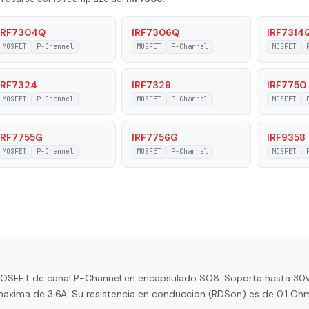
P-Channel
IRF7304Q
IRF7306Q
IRF7314
MOSFET
P-Channel
MOSFET
P-Channel
MOSFET
200 pF
3.6 A
IRF7324
IRF7329
IRF7750
MOSFET
P-Channel
MOSFET
P-Channel
MOSFET
on
2 W
IRF7755G
IRF7756G
IRF9358
ature
150 °C
MOSFET
P-Channel
MOSFET
P-Channel
MOSFET
Voltage
20 V
 Voltage
30 V
 On-State
0.1 Ohm
 MOSFET de canal P-Channel en encapsulado SO8. Soporta hasta 30V
maxima de 3.6A. Su resistencia en conduccion (RDSon) es de 0.1 Oh