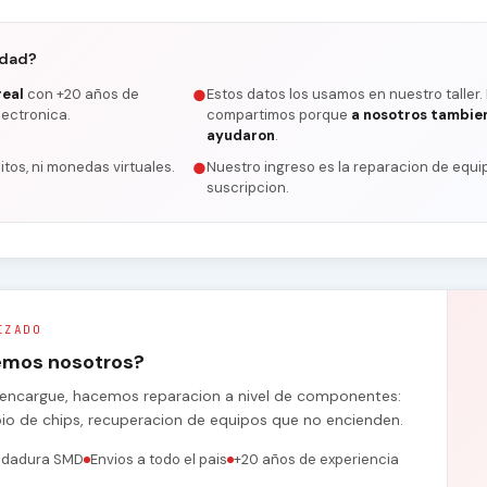
rdad?
real
con +20 años de
Estos datos los usamos en nuestro taller.
●
lectronica.
compartimos porque
a nosotros tambie
ayudaron
.
itos, ni monedas virtuales.
Nuestro ingreso es la reparacion de equip
●
suscripcion.
IZADO
remos nosotros?
se encargue, hacemos reparacion a nivel de componentes:
bio de chips, recuperacion de equipos que no encienden.
ldadura SMD
Envios a todo el pais
+20 años de experiencia