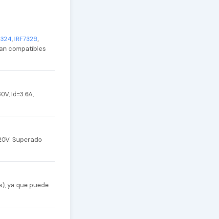
7324
,
IRF7329
,
sean compatibles
V, Id=3.6A,
 20V. Superado
s), ya que puede