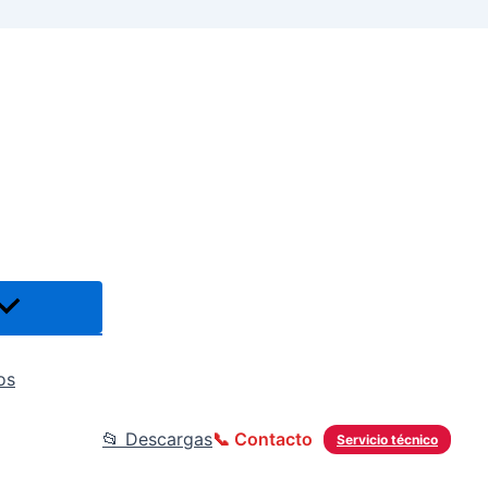
os
📂 Descargas
📞 Contacto
Servicio técnico