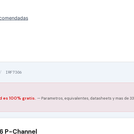
ecomendadas
/
IRF7306
d es 100% gratis.
— Parametros, equivalentes, datasheets y mas de 33
6 P-Channel