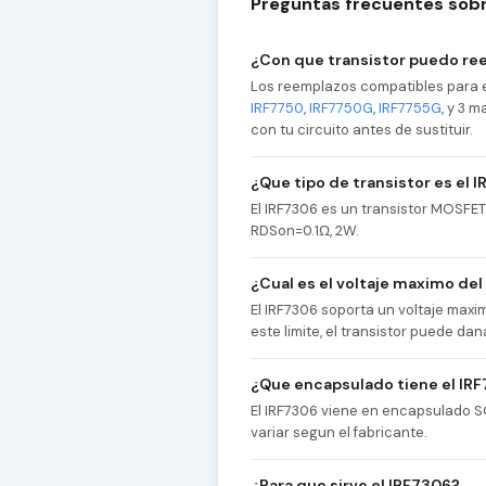
Preguntas frecuentes sobr
¿Con que transistor puedo re
Los reemplazos compatibles para e
IRF7750
,
IRF7750G
,
IRF7755G
, y 3 
con tu circuito antes de sustituir.
¿Que tipo de transistor es el 
El IRF7306 es un transistor MOSFE
RDSon=0.1Ω, 2W.
¿Cual es el voltaje maximo de
El IRF7306 soporta un voltaje max
este limite, el transistor puede 
¿Que encapsulado tiene el IR
El IRF7306 viene en encapsulado SO
variar segun el fabricante.
¿Para que sirve el IRF7306?