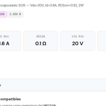
capsulado SO8 — Vds=30V, Id=3.6A, RDSon=0.1Ω, 2W
SO8
2.000 W
ID MAX
RDSON
VGS MAX
3.6 A
0.1 Ω
20 V
s
SO8
 compatibles
17 nS
en usarse como reemplazo del
IRF7306
: