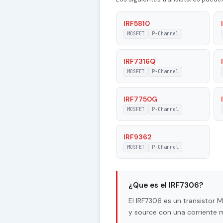
Type of Control Channel
IRF5810
MOSFET
P-Channel
Coss - Output Capacitance
|Id| - Maximum Drain Current
IRF7316Q
MOSFET
P-Channel
Pd - Maximum Power Dissipati
IRF7750G
Tj - Maximum Junction Temper
MOSFET
P-Channel
|Vgs| - Maximum Gate-Source 
IRF9362
|Vds| - Maximum Drain-Source
MOSFET
P-Channel
RDSon - Maximum Drain-Source
Resistance
¿Que es el IRF7306?
El IRF7306 es un transistor
y source con una corriente 