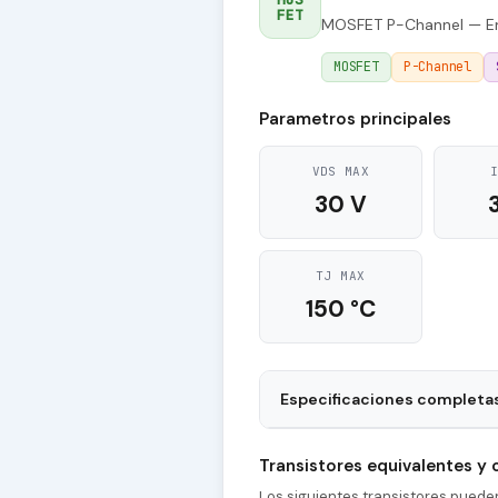
FET
MOSFET P-Channel — En
MOSFET
P-Channel
Parametros principales
VDS MAX
30 V
TJ MAX
150 °C
Especificaciones completa
Package
Transistores equivalentes y
tr - Rise Time
Los siguientes transistores pued