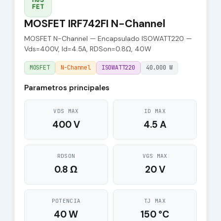
FET
MOSFET IRF742FI N-Channel
MOSFET N-Channel — Encapsulado ISOWATT220 —
Vds=400V, Id=4.5A, RDSon=0.8Ω, 40W
MOSFET
N-Channel
ISOWATT220
40.000 W
Parametros principales
VDS MAX
ID MAX
400 V
4.5 A
RDSON
VGS MAX
0.8 Ω
20 V
POTENCIA
TJ MAX
40 W
150 °C