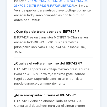
incluyen:
2SK701
,
2SK702
,
2SK703
,
2SK704
,
2SK705
,
2SK709
,
2SK711
,
IRF623FI
,
IRF721FI
,
IRF722FI
, y 13 mas.
Verifica que los parametros clave (voltaje, corriente,
encapsulado) sean compatibles con tu circuito
antes de sustituir.
¿Que tipo de transistor es el IRF742FI?
El IRF742FI es un transistor MOSFET N-Channel en
encapsulado ISOWATT220. Sus parametros
principales son: Vds=400V, Id=4.5A, RDSon=0.8Ω,
40W.
¿Cual es el voltaje maximo del IRF742FI?
El IRF742FI soporta un voltaje maximo drain-source
(Vds) de 400V y un voltaje maximo gate-source
(Vgs) de 20V. Superado este limite, el transistor
puede danarse permanentemente.
¿Que encapsulado tiene el IRF742FI?
El IRF742FI viene en encapsulado ISOWATT220.
Consulta el datasheet para ver el pinout exacto