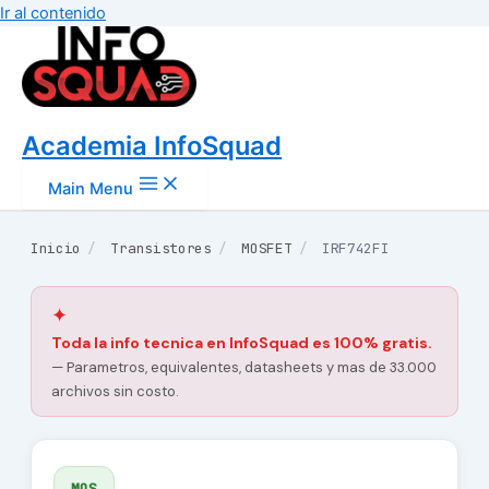
Ir al contenido
Academia InfoSquad
Main Menu
Inicio
/
Transistores
/
MOSFET
/
IRF742FI
✦
Toda la info tecnica en InfoSquad es 100% gratis.
— Parametros, equivalentes, datasheets y mas de 33.000
archivos sin costo.
MOS