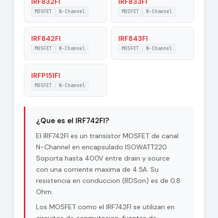
IRF832FI
IRF833FI
MOSFET
N-Channel
MOSFET
N-Channel
IRF842FI
IRF843FI
MOSFET
N-Channel
MOSFET
N-Channel
IRFP151FI
MOSFET
N-Channel
¿Que es el IRF742FI?
El IRF742FI es un transistor MOSFET de canal
N-Channel en encapsulado ISOWATT220.
Soporta hasta 400V entre drain y source
con una corriente maxima de 4.5A. Su
resistencia en conduccion (RDSon) es de 0.8
Ohm.
Los MOSFET como el IRF742FI se utilizan en