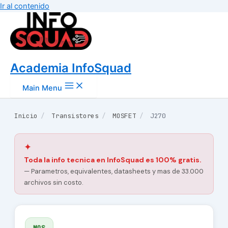
Ir al contenido
Academia InfoSquad
Main Menu
Inicio
/
Transistores
/
MOSFET
/
J270
✦
Toda la info tecnica en InfoSquad es 100% gratis.
— Parametros, equivalentes, datasheets y mas de 33.000
archivos sin costo.
MOS