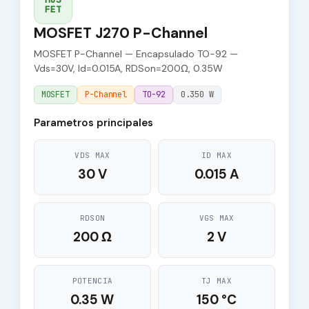
FET
MOSFET J270 P-Channel
MOSFET P-Channel — Encapsulado TO-92 —
Vds=30V, Id=0.015A, RDSon=200Ω, 0.35W
MOSFET
P-Channel
TO-92
0.350 W
Parametros principales
VDS MAX
ID MAX
30 V
0.015 A
RDSON
VGS MAX
200 Ω
2 V
POTENCIA
TJ MAX
0.35 W
150 °C