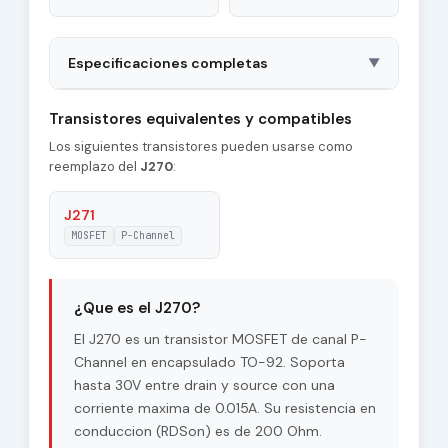
Especificaciones completas
▼
Package
TO-92
Transistores equivalentes y compatibles
Los siguientes transistores pueden usarse como
Type of Control
P-Channel
reemplazo del
J270
:
Channel
|Id| - Maximum
J271
0.015 A
Drain Current
MOSFET
P-Channel
Pd - Maximum
0.35 W
Power Dissipation
¿Que es el J270?
Tj - Maximum
El J270 es un transistor MOSFET de canal P-
150 °C
Junction
Channel en encapsulado TO-92. Soporta
Temperature
hasta 30V entre drain y source con una
|Vgs| - Maximum
corriente maxima de 0.015A. Su resistencia en
2 V
Gate-Source
conduccion (RDSon) es de 200 Ohm.
Voltage