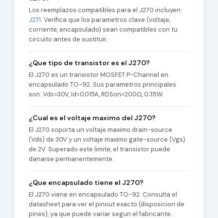
Los reemplazos compatibles para el J270 incluyen:
J271
. Verifica que los parametros clave (voltaje,
corriente, encapsulado) sean compatibles con tu
circuito antes de sustituir.
¿Que tipo de transistor es el J270?
El J270 es un transistor MOSFET P-Channel en
encapsulado TO-92. Sus parametros principales
son: Vds=30V, Id=0.015A, RDSon=200Ω, 0.35W.
¿Cual es el voltaje maximo del J270?
El J270 soporta un voltaje maximo drain-source
(Vds) de 30V y un voltaje maximo gate-source (Vgs)
de 2V. Superado este limite, el transistor puede
danarse permanentemente.
¿Que encapsulado tiene el J270?
El J270 viene en encapsulado TO-92. Consulta el
datasheet para ver el pinout exacto (disposicion de
pines), ya que puede variar segun el fabricante.