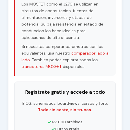
Los MOSFET como el J270 se utilizan en
|Vds| - Maximum
circuitos de conmutacion, fuentes de
30 V
Drain-Source
alimentacion, inversores y etapas de
Voltage
potencia. Su baja resistencia en estado de
conduccion los hace ideales para
RDSon - Maximum
aplicaciones de alta eficiencia.
200 Ohm
Drain-Source On-
State Resistance
Si necesitas comparar parametros con los
equivalentes, usa nuestro
comparador lado a
lado
. Tambien podes explorar todos los
transistores MOSFET
disponibles.
Registrate gratis y accede a todo
BIOS, schematics, boardviews, cursos y foro.
Todo sin costo, sin trucos.
✓
+33.000 archivos
✓
Cursos gratis