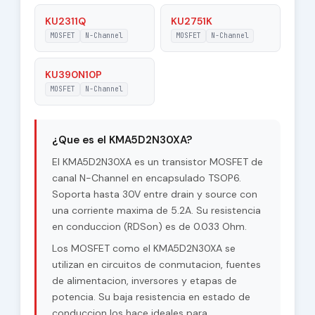
KU2311Q
KU2751K
MOSFET
N-Channel
MOSFET
N-Channel
KU390N10P
MOSFET
N-Channel
¿Que es el KMA5D2N30XA?
El KMA5D2N30XA es un transistor MOSFET de
canal N-Channel en encapsulado TSOP6.
Soporta hasta 30V entre drain y source con
una corriente maxima de 5.2A. Su resistencia
en conduccion (RDSon) es de 0.033 Ohm.
Los MOSFET como el KMA5D2N30XA se
utilizan en circuitos de conmutacion, fuentes
de alimentacion, inversores y etapas de
potencia. Su baja resistencia en estado de
conduccion los hace ideales para