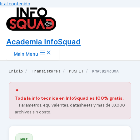
Ir al contenido
Academia InfoSquad
Main Menu
Inicio
/
Transistores
/
MOSFET
/
KMA5D2N30XA
✦
Toda la info tecnica en InfoSquad es 100% gratis.
— Parametros, equivalentes, datasheets y mas de 33.000
archivos sin costo.
MOS