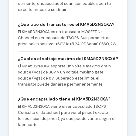
corriente, encapsulado) sean compatibles con tu
circuito antes de sustituir.
¿Que tipo de transistor es el KMA5D2N30XA?
El KMA5D2N30XA es un transistor MOSFET N-
Channel en encapsulado TSOP6. Sus parametros
principales son: Vds=30V, Id=5.2A, RDSon=0.033Ω, 2W.
¿Cual es el voltaje maximo del KMA5D2N30XA?
El KMA5D2N30XA soporta un voltaje maximo drain-
source (Vds) de 30V y un voltaje maximo gate-
source (Vgs) de 8V. Superado este limite, el
transistor puede danarse permanentemente.
¿Que encapsulado tiene el KMA5D2N30XA?
El KMA5D2N30XA viene en encapsulado TSOP6.
Consulta el datasheet para ver el pinout exacto
(disposicion de pines), ya que puede variar segun el
fabricante.