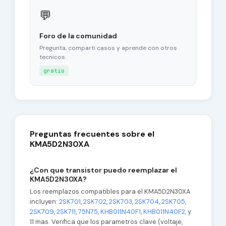
💬
Foro de la comunidad
Pregunta, comparti casos y aprende con otros
tecnicos.
gratis
Preguntas frecuentes sobre el
KMA5D2N30XA
¿Con que transistor puedo reemplazar el
KMA5D2N30XA?
Los reemplazos compatibles para el KMA5D2N30XA
incluyen:
2SK701
,
2SK702
,
2SK703
,
2SK704
,
2SK705
,
2SK709
,
2SK711
,
75N75
,
KHB011N40F1
,
KHB011N40F2
, y
11 mas. Verifica que los parametros clave (voltaje,