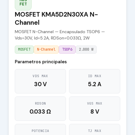
FET
MOSFET KMA5D2N30XA N-
Channel
MOSFET N-Channel — Encapsulado TSOP6 —
Vds=30V, Id=5.2A, RDSon=0.033Ω, 2W
MOSFET
N-Channel
TSOP6
2.000 W
Parametros principales
VDS MAX
ID MAX
30 V
5.2 A
RDSON
VGS MAX
0.033 Ω
8 V
POTENCIA
TJ MAX