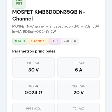
FET
MOSFET KMB6D0DN35QB N-
Channel
MOSFET N-Channel — Encapsulado FLP8 — Vds=30V,
Id=6A, RDSon=0.024Ω, 2W
MOSFET
N-Channel
FLP8
2.000 W
Parametros principales
VDS MAX
ID MAX
30 V
6 A
RDSON
VGS MAX
0.024 Ω
20 V
POTENCIA
TJ MAX