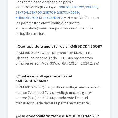
Los reemplazos compatibles para el
KMB6D0DN35QB incluyen:
2SK701
,
2SK702
,
2SK703
,
2SK704
,
2SK705
,
2SK709
,
2SK711
,
K3569
,
KHB9D5N20D
,
KHB9D5N20F2
, y 14 mas. Verifica que
los parametros clave (voltaje, corriente,
encapsulado) sean compatibles con tu circuito
antes de sustituir.
¿Que tipo de transistor es el KMB6D0DN35QB?
El KMB6D0DN35QB es un transistor MOSFET N-
Channel en encapsulado FLP8. Sus parametros
principales son: Vds=30V, Id=6A, RDSon=0.024Ω, 2W.
¿Cual es el voltaje maximo del
KMB6D0DN35QB?
El KMB6D0DN35QB soporta un voltaje maximo drain-
source (Vds) de 30V y un voltaje maximo gate-
source (Vgs) de 20V. Superado este limite, el
transistor puede danarse permanentemente.
¿Que encapsulado tiene el KMB6D0DN35QB?