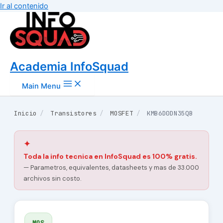
Ir al contenido
Academia InfoSquad
Main Menu
Inicio
/
Transistores
/
MOSFET
/
KMB6D0DN35QB
✦
Toda la info tecnica en InfoSquad es 100% gratis.
— Parametros, equivalentes, datasheets y mas de 33.000
archivos sin costo.
MOS