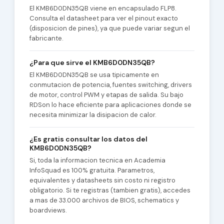
El KMB6D0DN35QB viene en encapsulado FLP8.
Consulta el datasheet para ver el pinout exacto
(disposicion de pines), ya que puede variar segun el
fabricante.
¿Para que sirve el KMB6D0DN35QB?
El KMB6D0DN35QB se usa tipicamente en
conmutacion de potencia, fuentes switching, drivers
de motor, control PWM y etapas de salida. Su bajo
RDSon lo hace eficiente para aplicaciones donde se
necesita minimizar la disipacion de calor.
¿Es gratis consultar los datos del
KMB6D0DN35QB?
Si, toda la informacion tecnica en Academia
InfoSquad es 100% gratuita. Parametros,
equivalentes y datasheets sin costo ni registro
obligatorio. Si te registras (tambien gratis), accedes
a mas de 33.000 archivos de BIOS, schematics y
boardviews.