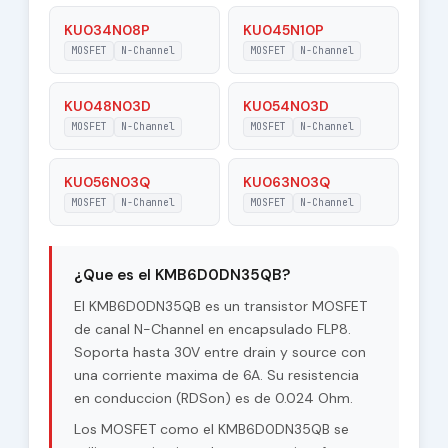
KU034N08P
KU045N10P
MOSFET
N-Channel
MOSFET
N-Channel
KU048N03D
KU054N03D
MOSFET
N-Channel
MOSFET
N-Channel
KU056N03Q
KU063N03Q
MOSFET
N-Channel
MOSFET
N-Channel
¿Que es el KMB6D0DN35QB?
El KMB6D0DN35QB es un transistor MOSFET
de canal N-Channel en encapsulado FLP8.
Soporta hasta 30V entre drain y source con
una corriente maxima de 6A. Su resistencia
en conduccion (RDSon) es de 0.024 Ohm.
Los MOSFET como el KMB6D0DN35QB se