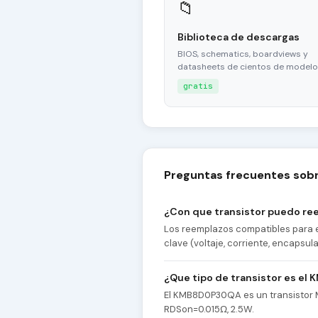
📁
Biblioteca de descargas
BIOS, schematics, boardviews y
datasheets de cientos de modelo
gratis
Preguntas frecuentes so
¿Con que transistor puedo r
Los reemplazos compatibles para
clave (voltaje, corriente, encapsul
¿Que tipo de transistor es e
El KMB8D0P30QA es un transistor 
RDSon=0.015Ω, 2.5W.