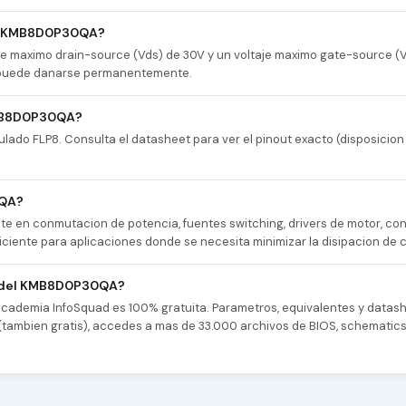
el KMB8D0P30QA?
 maximo drain-source (Vds) de 30V y un voltaje maximo gate-source (V
or puede danarse permanentemente.
KMB8D0P30QA?
do FLP8. Consulta el datasheet para ver el pinout exacto (disposicion 
0QA?
 en conmutacion de potencia, fuentes switching, drivers de motor, co
iciente para aplicaciones donde se necesita minimizar la disipacion de c
os del KMB8D0P30QA?
 Academia InfoSquad es 100% gratuita. Parametros, equivalentes y datash
as (tambien gratis), accedes a mas de 33.000 archivos de BIOS, schematic