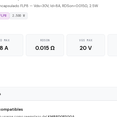
capsulado FLP8 — Vds=30V, Id=8A, RDSon=0.015Ω, 2.5W
FLP8
2.500 W
ID MAX
RDSON
VGS MAX
8 A
0.015 Ω
20 V
s
FLP8
 compatibles
5.8 nS
en usarse como reemplazo del
KMB8D0P30QA
: