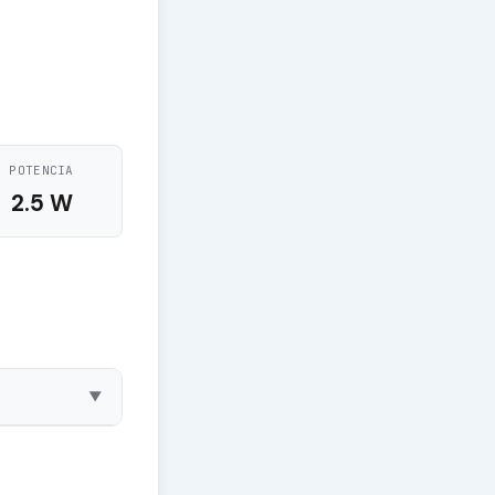
POTENCIA
2.5 W
▼