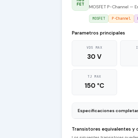
FET
MOSFET P-Channel — En
MOSFET
P-Channel
Parametros principales
VDS MAX
30 V
TJ MAX
150 °C
Especificaciones completa
Package
Transistores equivalentes y
tr - Rise Time
Los siguientes transistores pued