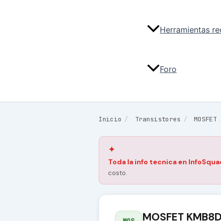
Herramientas r
Foro
Inicio
/
Transistores
/
MOSFET
✦
Toda la info tecnica en InfoSqua
costo.
MOSFET KMB8D
MOS