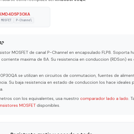
P-Channel
KMD4D5P30XA
MOSFET
P-Channel
295 pF
8 A
A?
on
2.5 W
istor MOSFET de canal P-Channel en encapsulado FLP8. Soporta h
a corriente maxima de 8A. Su resistencia en conduccion (RDSon) es 
ature
150 °C
Voltage
20 V
30QA se utilizan en circuitos de conmutacion, fuentes de aliment
cia. Su baja resistencia en estado de conduccion los hace ideales 
 Voltage
30 V
a.
 On-State
etros con los equivalentes, usa nuestro
comparador lado a lado
. 
0.015 Ohm
ansistores MOSFET
disponibles.