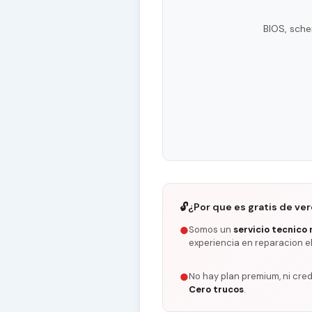
BIOS, sche
🔓
¿Por que es gratis de ve
Somos un
servicio tecnico 
●
experiencia en reparacion e
No hay plan premium, ni cred
●
Cero trucos
.