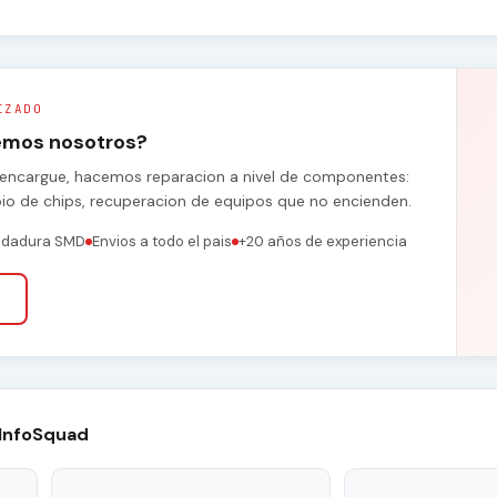
IZADO
remos nosotros?
se encargue, hacemos reparacion a nivel de componentes:
bio de chips, recuperacion de equipos que no encienden.
ldadura SMD
Envios a todo el pais
+20 años de experiencia
 InfoSquad