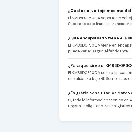
¿Cual es el voltaje maximo d
El KMB8D0P30QA soporta un voltaje
Superado este limite, el transist
¿Que encapsulado tiene el 
El KMB8D0P30QA viene en encapsula
puede variar segun el fabricante.
¿Para que sirve el KMB8D0P3
El KMB8D0P30QA se usa tipicamente
de salida. Su bajo RDSon lo hace ef
¿Es gratis consultar los dat
Si, toda la informacion tecnica en
registro obligatorio. Si te registr