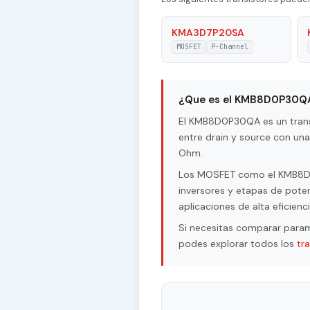
Type of Control Channel
KMA3D7P20SA
MOSFET
P-Channel
Coss - Output Capacitance
|Id| - Maximum Drain Current
¿Que es el KMB8D0P30Q
Pd - Maximum Power Dissipati
El KMB8D0P30QA es un trans
entre drain y source con un
Tj - Maximum Junction Temper
Ohm.
|Vgs| - Maximum Gate-Source 
Los MOSFET como el KMB8D0P
inversores y etapas de poten
|Vds| - Maximum Drain-Source
aplicaciones de alta eficienci
RDSon - Maximum Drain-Source
Si necesitas comparar param
Resistance
podes explorar todos los
tr