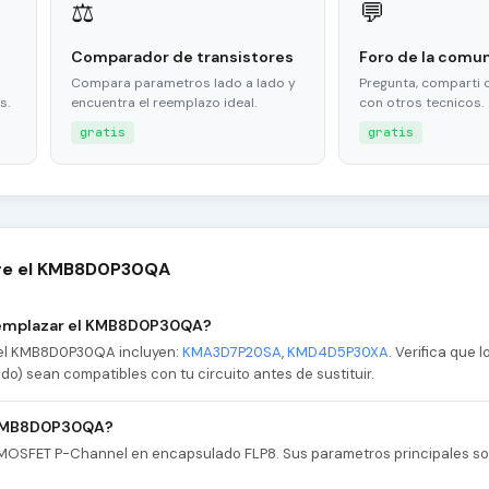
⚖
💬
Comparador de transistores
Foro de la comu
Compara parametros lado a lado y
Pregunta, comparti 
s.
encuentra el reemplazo ideal.
con otros tecnicos.
gratis
gratis
bre el KMB8D0P30QA
eemplazar el KMB8D0P30QA?
 el KMB8D0P30QA incluyen:
KMA3D7P20SA
,
KMD4D5P30XA
. Verifica que 
ado) sean compatibles con tu circuito antes de sustituir.
l KMB8D0P30QA?
MOSFET P-Channel en encapsulado FLP8. Sus parametros principales son