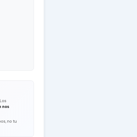
 Los
n nos
os, no tu