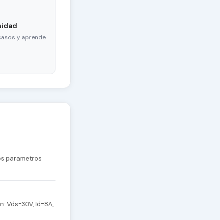
nidad
casos y aprende
los parametros
: Vds=30V, Id=8A,