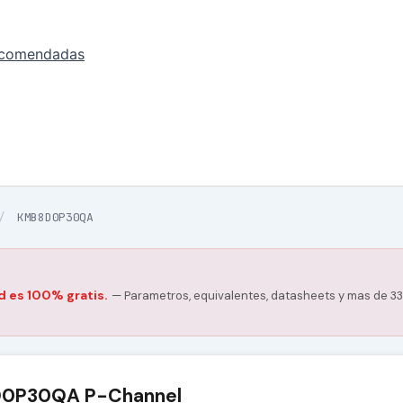
ecomendadas
/
KMB8D0P30QA
d es 100% gratis.
— Parametros, equivalentes, datasheets y mas de 33
0P30QA P-Channel