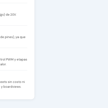
gs) de 20V.
de pines), ya que
ntrol PWM y etapas
alor.
eets sin costo ni
s y boardviews.