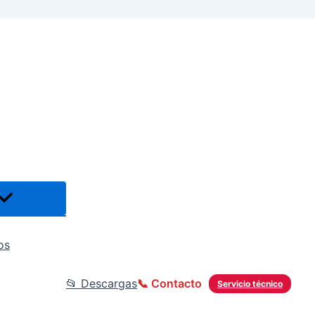
os
📂 Descargas
📞 Contacto
Servicio técnico