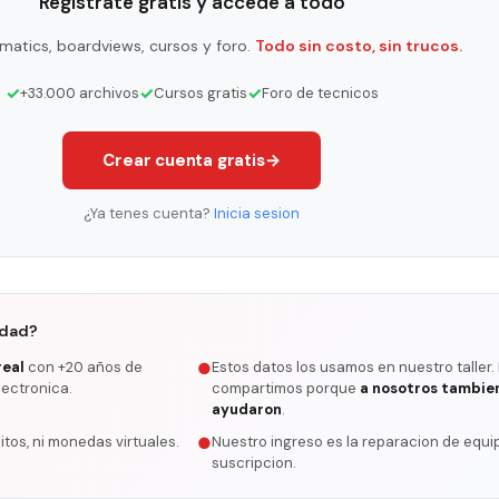
Registrate gratis y accede a todo
matics, boardviews, cursos y foro.
Todo sin costo, sin trucos.
✓
✓
✓
+33.000 archivos
Cursos gratis
Foro de tecnicos
Crear cuenta gratis
→
¿Ya tenes cuenta?
Inicia sesion
rdad?
real
con +20 años de
Estos datos los usamos en nuestro taller.
●
lectronica.
compartimos porque
a nosotros tambie
ayudaron
.
itos, ni monedas virtuales.
Nuestro ingreso es la reparacion de equip
●
suscripcion.