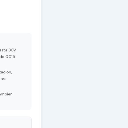
asta 30V
de 0.015
acion,
para
Tambien