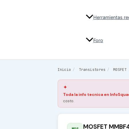
Herramientas r
Foro
Inicio
/
Transistores
/
MOSFET
✦
Toda la info tecnica en InfoSqua
costo.
MOSFET MMBF4
MOS