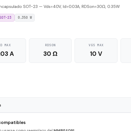
ncapsulado SOT-23 — Vds=40V, Id=0.03A, RDSon=30Ω, 0.35W
SOT-23
0.350 W
ID MAX
RDSON
VGS MAX
.03 A
30 Ω
10 V
s
SOT-23
 compatibles
N-Channel
en usarse como reemplazo del
MMBF4091
: