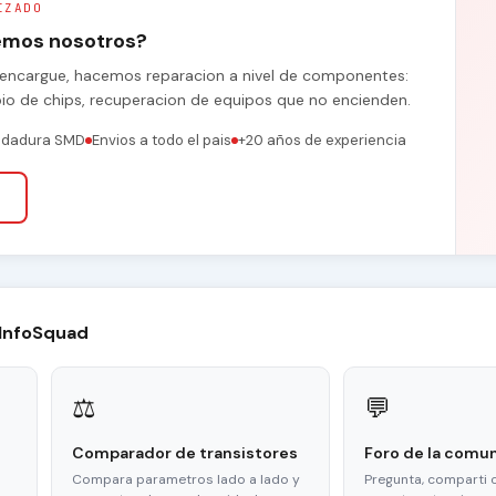
IZADO
remos nosotros?
se encargue, hacemos reparacion a nivel de componentes:
bio de chips, recuperacion de equipos que no encienden.
ldadura SMD
Envios a todo el pais
+20 años de experiencia
 InfoSquad
⚖
💬
Comparador de transistores
Foro de la comu
Compara parametros lado a lado y
Pregunta, comparti 