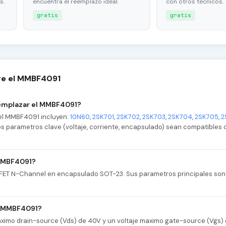
s.
encuentra el reemplazo ideal.
con otros tecnicos.
gratis
gratis
re el MMBF4091
emplazar el MMBF4091?
el MMBF4091 incluyen:
10N60
,
2SK701
,
2SK702
,
2SK703
,
2SK704
,
2SK705
,
2
 los parametros clave (voltaje, corriente, encapsulado) sean compatibles 
 MMBF4091?
FET N-Channel en encapsulado SOT-23. Sus parametros principales son
el MMBF4091?
ximo drain-source (Vds) de 40V y un voltaje maximo gate-source (Vgs) 