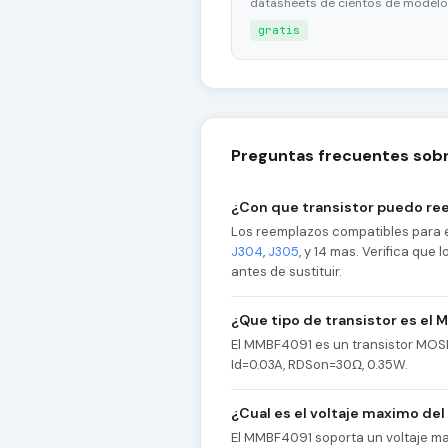
datasheets de cientos de modelo
gratis
Preguntas frecuentes sob
¿Con que transistor puedo re
Los reemplazos compatibles para 
J304
,
J305
, y 14 mas. Verifica que
antes de sustituir.
¿Que tipo de transistor es el
El MMBF4091 es un transistor MOS
Id=0.03A, RDSon=30Ω, 0.35W.
¿Cual es el voltaje maximo d
El MMBF4091 soporta un voltaje ma