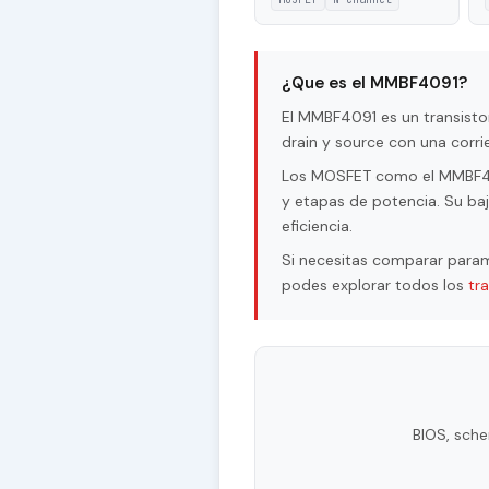
¿Que es el MMBF4091?
El MMBF4091 es un transist
drain y source con una corr
Los MOSFET como el MMBF4091
y etapas de potencia. Su baj
eficiencia.
Si necesitas comparar param
podes explorar todos los
tr
BIOS, sche