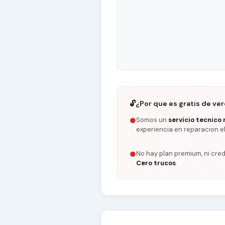
🔓
¿Por que es gratis de ve
Somos un
servicio tecnico 
●
experiencia en reparacion e
No hay plan premium, ni cred
●
Cero trucos
.