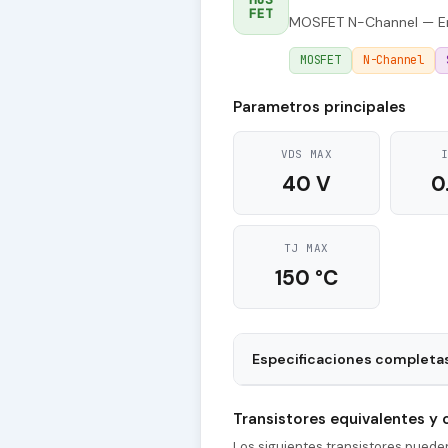
FET
MOSFET N-Channel — E
MOSFET
N-Channel
Parametros principales
VDS MAX
40 V
0
TJ MAX
150 °C
Especificaciones completa
Package
Transistores equivalentes y
Type of Control Channel
Los siguientes transistores pued