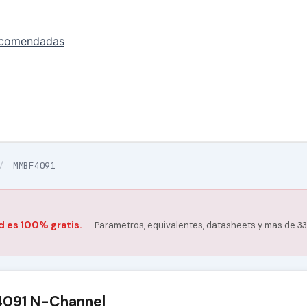
ecomendadas
/
MMBF4091
d es 100% gratis.
— Parametros, equivalentes, datasheets y mas de 33
091 N-Channel