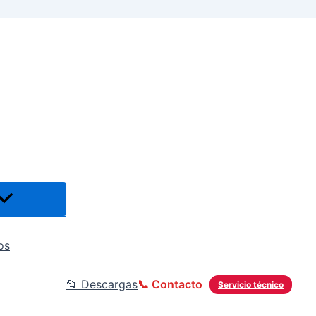
os
📂 Descargas
📞 Contacto
Servicio técnico