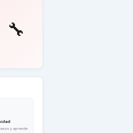
🔧
nidad
casos y aprende