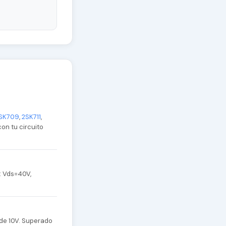
SK709
,
2SK711
,
con tu circuito
: Vds=40V,
de 10V. Superado