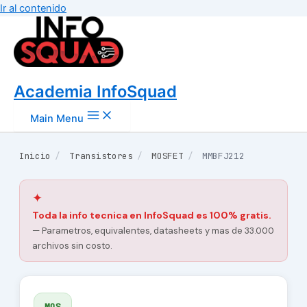
Ir al contenido
Academia InfoSquad
Main Menu
Inicio
/
Transistores
/
MOSFET
/
MMBFJ212
✦
Toda la info tecnica en InfoSquad es 100% gratis.
— Parametros, equivalentes, datasheets y mas de 33.000
archivos sin costo.
MOS