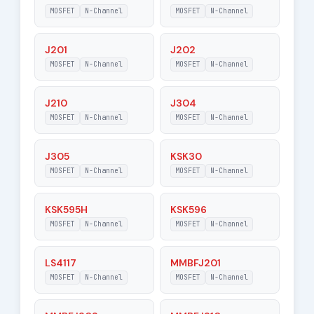
MOSFET
N-Channel
MOSFET
N-Channel
|Vds| - Maximum
25 V
Drain-Source
J201
J202
Voltage
MOSFET
N-Channel
MOSFET
N-Channel
J210
J304
MOSFET
N-Channel
MOSFET
N-Channel
J305
KSK30
MOSFET
N-Channel
MOSFET
N-Channel
KSK595H
KSK596
MOSFET
N-Channel
MOSFET
N-Channel
LS4117
MMBFJ201
MOSFET
N-Channel
MOSFET
N-Channel