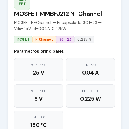
FET
MOSFET MMBFJ212 N-Channel
MOSFET N-Channel — Encapsulado SOT-23 —
Vds=25V, Id=0.04A, 0.225W
MOSFET
N-Channel
SOT-23
0.225 W
Parametros principales
VDS MAX
ID MAX
25 V
0.04 A
VGS MAX
POTENCIA
6 V
0.225 W
TJ MAX
150 °C