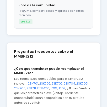
Foro de la comunidad
Pregunta, comparti casos y aprende con otros
tecnicos.
gratis
Preguntas frecuentes sobre el
MMBFJ212
¿Con que transistor puedo reemplazar el
MMBFJ212?
Los reemplazos compatibles para el MMBFJ212
incluyen:
2SK701
,
2SK702
,
2SK703
,
2SK704
,
2SK705
,
2SK709
,
2SK711
,
IRFB4110
,
J201
,
J202
, y 11 mas. Verifica
que los parametros clave (voltaje, corriente,
encapsulado) sean compatibles con tu circuito
antes de sustituir.