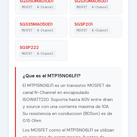
SGS150MA010D1
SGS30MA050D1
MOSFET
N-Channel
MOSFET
N-Channel
SGS35MA050D1
SGSP201
MOSFET
N-Channel
MOSFET
N-Channel
SGSP222
MOSFET
N-Channel
¿Que es el MTP15N06LFI?
El MTP15N06LFI es un transistor MOSFET de
canal N-Channel en encapsulado
ISOWATT220. Soporta hasta 60V entre drain
y source con una corriente maxima de 10A.
Su resistencia en conduccion (RDSon) es de
0.15 Ohm.
Los MOSFET como el MTP15N06LFI se utilizan