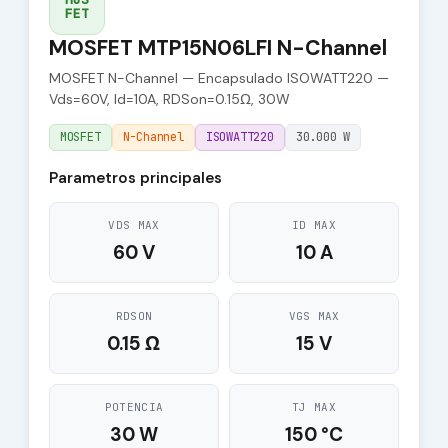
FET
MOSFET MTP15N06LFI N-Channel
MOSFET N-Channel — Encapsulado ISOWATT220 —
Vds=60V, Id=10A, RDSon=0.15Ω, 30W
MOSFET
N-Channel
ISOWATT220
30.000 W
Parametros principales
VDS MAX
ID MAX
60 V
10 A
RDSON
VGS MAX
0.15 Ω
15 V
POTENCIA
TJ MAX
30 W
150 °C