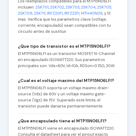
Los reemplazos compatibles para el MTP15N06LFI
incluyen:
2SK701
,
2SK702
,
2SK703
,
2SK704
,
2SK705
,
2SK709
,
2SK711
,
IRFZ20FI
,
IRFZ22FI
,
MTH40N06
, y 13
mas. Verifica que los parametros clave (voltaje,
corriente, encapsulado) sean compatibles con tu
circuito antes de sustituir.
¿Que tipo de transistor es el MTP15N06LFI?
El MTP15N06LFI es un transistor MOSFET N-Channel
en encapsulado ISOWATT220. Sus parametros
principales son: Vds=60V, Id=10A, RDSon=0.15Ω, 30W.
¿Cual es el voltaje maximo del MTP15N06LFI?
El MTP15N06LFI soporta un voltaje maximo drain-
source (Vds) de 60V y un voltaje maximo gate-
source (Vgs) de 15V. Superado este limite, el
transistor puede danarse permanentemente.
¿Que encapsulado tiene el MTP15N06LFI?
El MTP15N06LFI viene en encapsulado ISOWATT220.
Consulta el datasheet para ver el pinout exacto