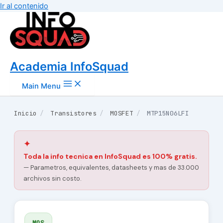
Ir al contenido
Academia InfoSquad
Main Menu
Inicio
/
Transistores
/
MOSFET
/
MTP15N06LFI
✦
Toda la info tecnica en InfoSquad es 100% gratis.
— Parametros, equivalentes, datasheets y mas de 33.000
archivos sin costo.
MOS