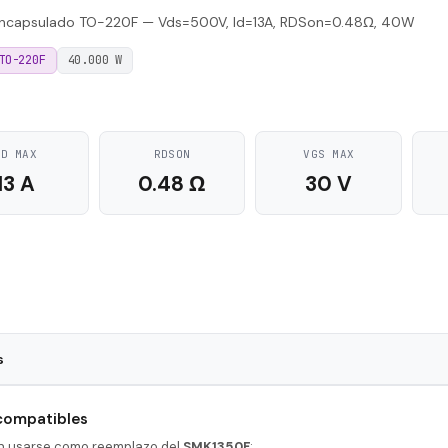
ncapsulado TO-220F — Vds=500V, Id=13A, RDSon=0.48Ω, 40W
TO-220F
40.000 W
ID MAX
RDSON
VGS MAX
13 A
0.48 Ω
30 V
s
TO-220F
 compatibles
100 nS
en usarse como reemplazo del
SMK1350F
: