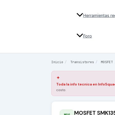
Herramientas r
Foro
Inicio
/
Transistores
/
MOSFET
✦
Toda la info tecnica en InfoSqua
costo.
MOSFET SMK13
MOS