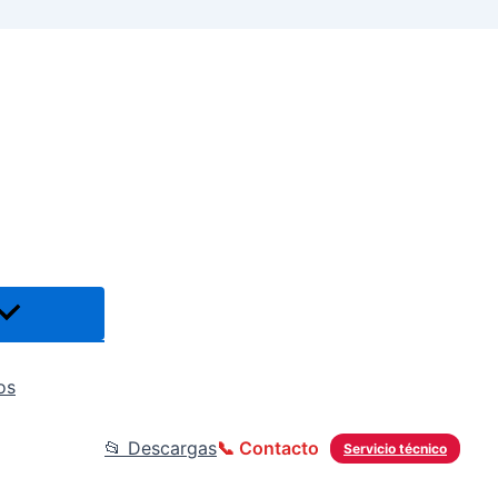
os
📂 Descargas
📞 Contacto
Servicio técnico