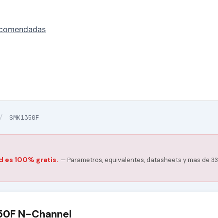
ecomendadas
/
SMK1350F
d es 100% gratis.
— Parametros, equivalentes, datasheets y mas de 33
50F N-Channel