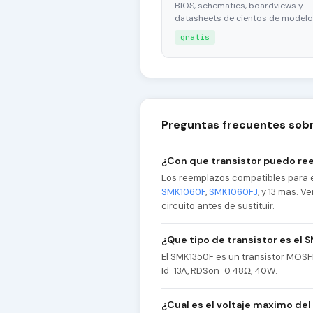
BIOS, schematics, boardviews y
datasheets de cientos de modelo
gratis
Preguntas frecuentes sob
¿Con que transistor puedo re
Los reemplazos compatibles para 
SMK1060F
,
SMK1060FJ
, y 13 mas. 
circuito antes de sustituir.
¿Que tipo de transistor es el 
El SMK1350F es un transistor MOS
Id=13A, RDSon=0.48Ω, 40W.
¿Cual es el voltaje maximo de