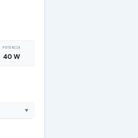
POTENCIA
40 W
▼