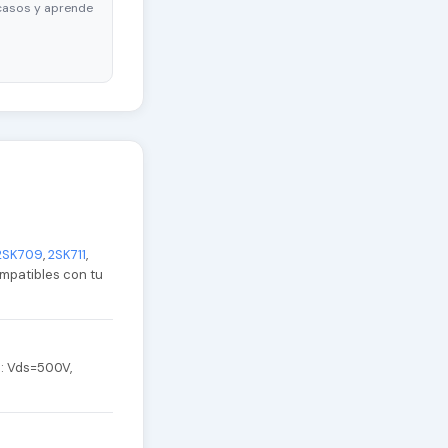
casos y aprende
2SK709
,
2SK711
,
ompatibles con tu
: Vds=500V,