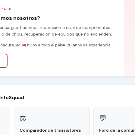
IZADO
remos nosotros?
se encargue, hacemos reparacion a nivel de componentes:
bio de chips, recuperacion de equipos que no encienden.
ldadura SMD
Envios a todo el pais
+20 años de experiencia
 InfoSquad
⚖
💬
Comparador de transistores
Foro de la comu