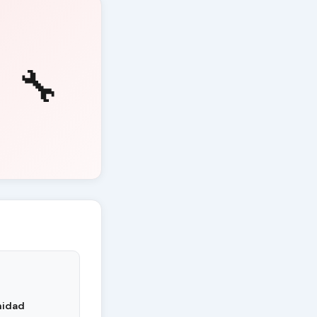
🔧
nidad