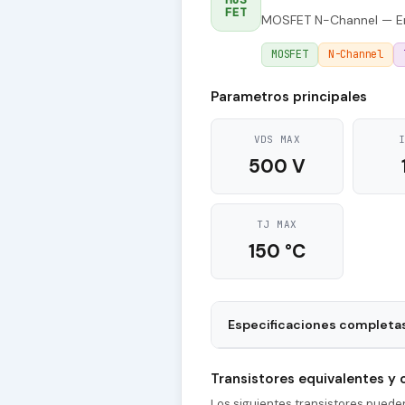
FET
MOSFET N-Channel — E
MOSFET
N-Channel
Parametros principales
VDS MAX
500 V
TJ MAX
150 °C
Especificaciones completa
Package
Transistores equivalentes y
tr - Rise Time
Los siguientes transistores pued