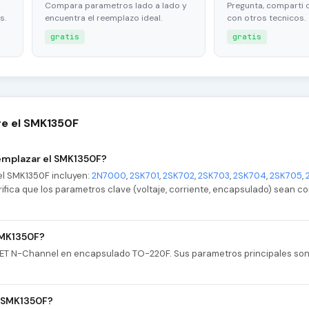
Compara parametros lado a lado y
Pregunta, comparti 
s.
encuentra el reemplazo ideal.
con otros tecnicos.
gratis
gratis
re el SMK1350F
emplazar el SMK1350F?
el SMK1350F incluyen:
2N7000
,
2SK701
,
2SK702
,
2SK703
,
2SK704
,
2SK705
,
Verifica que los parametros clave (voltaje, corriente, encapsulado) sean c
SMK1350F?
FET N-Channel en encapsulado TO-220F. Sus parametros principales son
l SMK1350F?