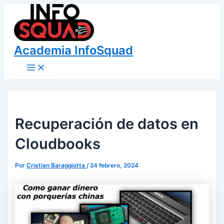
Ir
al
contenido
Academia InfoSquad
Main
Menu
Recuperación de datos en
Cloudbooks
Por
Cristian Baraggiotta
/
24 febrero, 2024