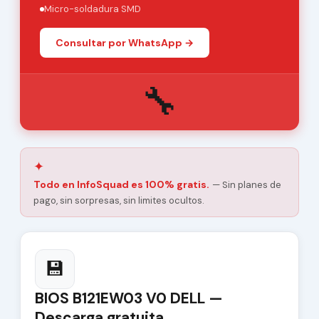
Micro-soldadura SMD
Consultar por WhatsApp →
🔧
✦
Todo en InfoSquad es 100% gratis.
— Sin planes de
pago, sin sorpresas, sin limites ocultos.
💾
BIOS B121EW03 V0 DELL —
Descarga gratuita