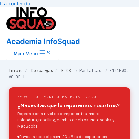
Ir al contenido
Academia InfoSquad
Main Menu
Inicio
/
Descargas
/
BIOS
/
Pantallas
/
B121EW03
V0 DELL
SERVICIO TECNICO ESPECIALIZADO
¿Necesitas que lo reparemos nosotros?
Reparacion a nivel de componentes: micro-
soldadura, reballing, cambio de chips. Notebooks y
MacBooks.
Envios a todo el pais
+20 años de experiencia