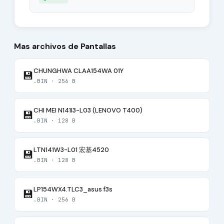
Mas archivos de Pantallas
CHUNGHWA CLAA154WA 01Y
💾
.BIN · 256 B
CHI MEI N141I3-L03 (LENOVO T400)
💾
.BIN · 128 B
LTN141W3-L01 宏基4520
💾
.BIN · 128 B
LP154WX4.TLC3_asus f3s
💾
.BIN · 256 B