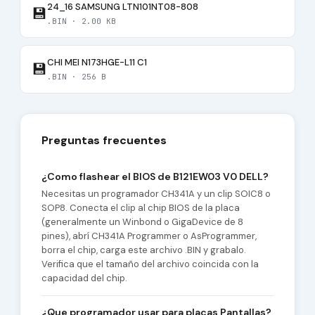
24_16 SAMSUNG LTN101NT08-808
💾
.BIN · 2.00 KB
CHI MEI N173HGE-L11 C1
💾
.BIN · 256 B
Preguntas frecuentes
¿Como flashear el BIOS de B121EW03 V0 DELL?
Necesitas un programador CH341A y un clip SOIC8 o
SOP8. Conecta el clip al chip BIOS de la placa
(generalmente un Winbond o GigaDevice de 8
pines), abrí CH341A Programmer o AsProgrammer,
borra el chip, carga este archivo .BIN y grabalo.
Verifica que el tamaño del archivo coincida con la
capacidad del chip.
¿Que programador usar para placas Pantallas?