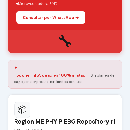
Micro-soldadura SMD
Consultar por WhatsApp →
🔧
✦
Todo en InfoSquad es 100% gratis.
— Sin planes de
pago, sin sorpresas, sin limites ocultos.
📦
Region ME PHY P EBG Repository r1