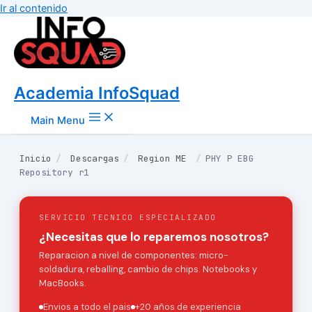
Ir al contenido
Academia InfoSquad
Main Menu
Inicio
/
Descargas
/
Region ME
/
PHY P EBG
Repository r1
SERVICIO TECNICO ESPECIALIZADO
¿Necesitas que lo reparemos nosotros?
Reparacion a nivel de componentes: micro-
soldadura, reballing, cambio de chips. Notebooks y
MacBooks.
Envios a todo el pais
+20 años de experiencia