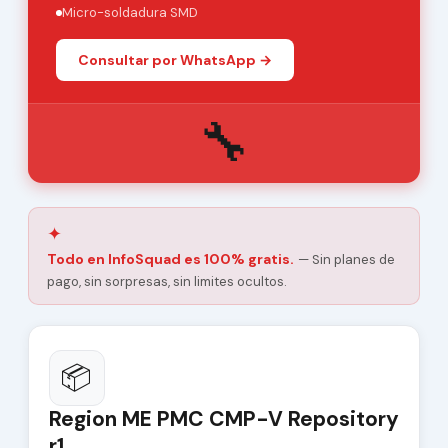
Micro-soldadura SMD
Consultar por WhatsApp →
🔧
✦
Todo en InfoSquad es 100% gratis.
— Sin planes de
pago, sin sorpresas, sin limites ocultos.
📦
Region ME PMC CMP-V Repository
r1