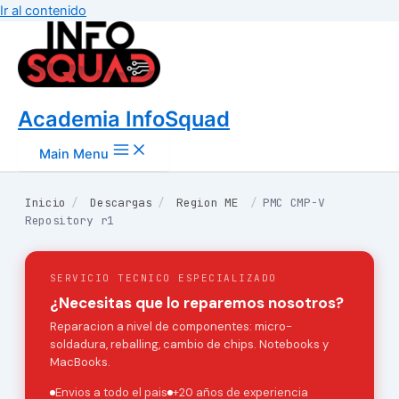
Ir al contenido
Academia InfoSquad
Main Menu
Inicio
/
Descargas
/
Region ME
/
PMC CMP-V
Repository r1
SERVICIO TECNICO ESPECIALIZADO
¿Necesitas que lo reparemos nosotros?
Reparacion a nivel de componentes: micro-
soldadura, reballing, cambio de chips. Notebooks y
MacBooks.
Envios a todo el pais
+20 años de experiencia