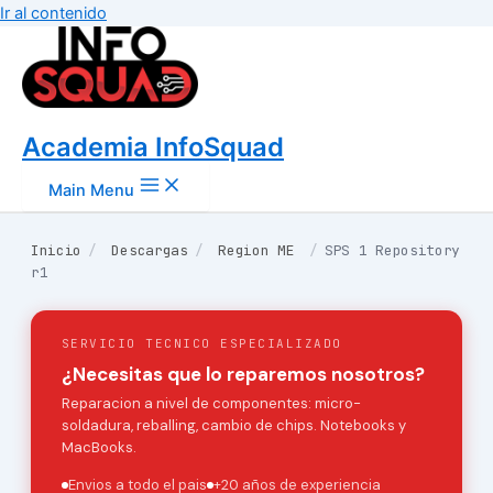
Ir al contenido
Academia InfoSquad
Main Menu
Inicio
/
Descargas
/
Region ME
/
SPS 1 Repository
r1
SERVICIO TECNICO ESPECIALIZADO
¿Necesitas que lo reparemos nosotros?
Reparacion a nivel de componentes: micro-
soldadura, reballing, cambio de chips. Notebooks y
MacBooks.
Envios a todo el pais
+20 años de experiencia