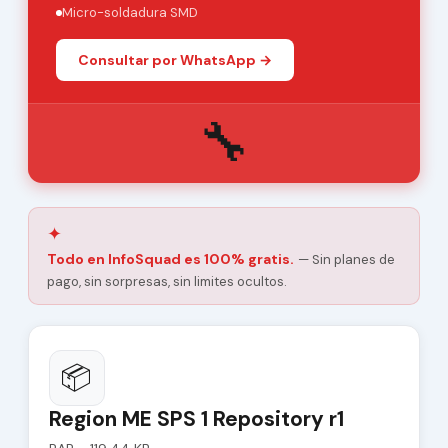
Micro-soldadura SMD
Consultar por WhatsApp →
🔧
✦
Todo en InfoSquad es 100% gratis.
— Sin planes de
pago, sin sorpresas, sin limites ocultos.
📦
Region ME SPS 1 Repository r1