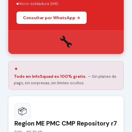
Micro-soldadura SMD
Consultar por WhatsApp →
🔧
✦
Todo en InfoSquad es 100% gratis.
— Sin planes de
pago, sin sorpresas, sin limites ocultos.
📦
Region ME PMC CMP Repository r7