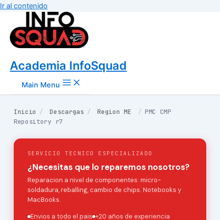
Ir al contenido
Academia InfoSquad
Main Menu
Inicio
/
Descargas
/
Region ME
/
PMC CMP
Repository r7
SERVICIO TECNICO ESPECIALIZADO
¿Necesitas que lo reparemos nosotros?
Reparacion a nivel de componentes: micro-
soldadura, reballing, cambio de chips. Notebooks y
MacBooks.
Envios a todo el pais
+20 años de experiencia