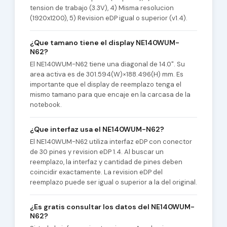
tension de trabajo (3.3V), 4) Misma resolucion
(1920x1200), 5) Revision eDP igual o superior (v1.4).
¿Que tamano tiene el display NE140WUM-
N62?
El NE140WUM-N62 tiene una diagonal de 14.0". Su
area activa es de 301.594(W)×188.496(H) mm. Es
importante que el display de reemplazo tenga el
mismo tamano para que encaje en la carcasa de la
notebook.
¿Que interfaz usa el NE140WUM-N62?
El NE140WUM-N62 utiliza interfaz eDP con conector
de 30 pines y revision eDP 1.4. Al buscar un
reemplazo, la interfaz y cantidad de pines deben
coincidir exactamente. La revision eDP del
reemplazo puede ser igual o superior a la del original.
¿Es gratis consultar los datos del NE140WUM-
N62?