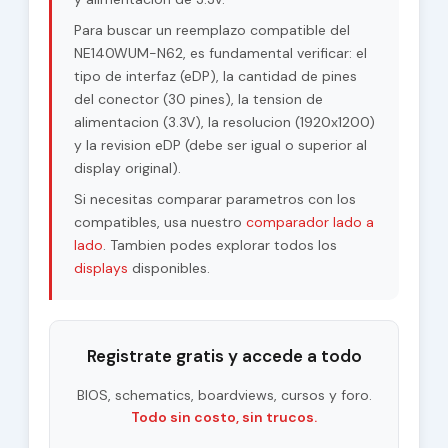
Para buscar un reemplazo compatible del
Voltage Supply
3.3V (Typ.)
NE140WUM-N62, es fundamental verificar: el
tipo de interfaz (eDP), la cantidad de pines
sRGB, WLED Backlight,
With LED Driver,
del conector (30 pines), la tension de
Features
Reverse I/F, Matte, AMD
alimentacion (3.3V), la resolucion (1920x1200)
FreeSync
y la revision eDP (debe ser igual o superior al
display original).
Si necesitas comparar parametros con los
compatibles, usa nuestro
comparador lado a
lado
. Tambien podes explorar todos los
displays
disponibles.
Registrate gratis y accede a todo
BIOS, schematics, boardviews, cursos y foro.
Todo sin costo, sin trucos.