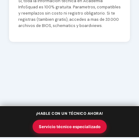
Si, toda la informacion tecnica en Academia
InfoSquad es 100% gratuita. Parametros, compatibles
y reemplazos sin costo ni registro obligatorio. Si te
registras (tambien gratis), accedes a mas de 33.000
archivos de BIOS, schematics y boardviews.
¡HABLE CON UN TÉCNICO AHORA!
Copyright © 2026 Academia InfoSquad | Powered by
Tema Astra
Servicio técnico especializado
para WordPress