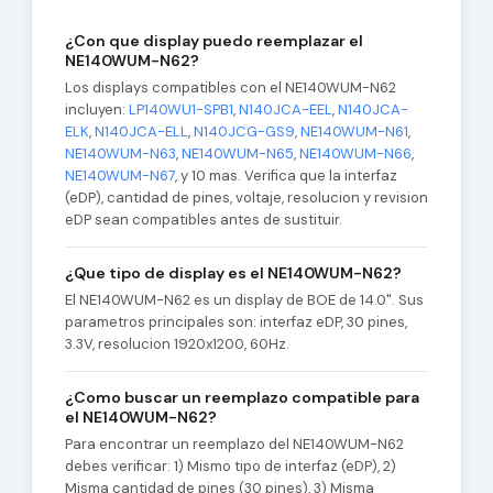
¿Con que display puedo reemplazar el
NE140WUM-N62?
Los displays compatibles con el NE140WUM-N62
incluyen:
LP140WU1-SPB1
,
N140JCA-EEL
,
N140JCA-
ELK
,
N140JCA-ELL
,
N140JCG-GS9
,
NE140WUM-N61
,
NE140WUM-N63
,
NE140WUM-N65
,
NE140WUM-N66
,
NE140WUM-N67
, y 10 mas. Verifica que la interfaz
(eDP), cantidad de pines, voltaje, resolucion y revision
eDP sean compatibles antes de sustituir.
¿Que tipo de display es el NE140WUM-N62?
El NE140WUM-N62 es un display de BOE de 14.0". Sus
parametros principales son: interfaz eDP, 30 pines,
3.3V, resolucion 1920x1200, 60Hz.
¿Como buscar un reemplazo compatible para
el NE140WUM-N62?
Para encontrar un reemplazo del NE140WUM-N62
debes verificar: 1) Mismo tipo de interfaz (eDP), 2)
Misma cantidad de pines (30 pines), 3) Misma