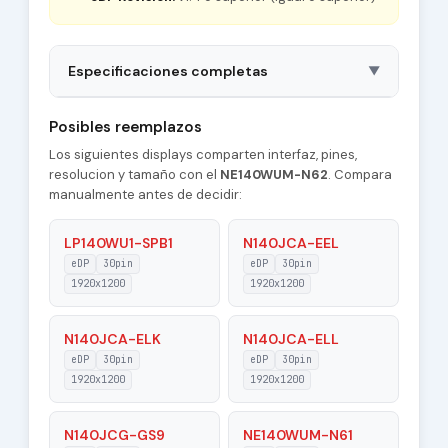
Especificaciones completas
▼
Brand
BOE
Posibles reemplazos
Los siguientes displays comparten interfaz, pines,
Antiglare, Hard coating
Surface
resolucion y tamaño con el
NE140WUM-N62
. Compara
(3H)
manualmente antes de decidir:
Luminance
400 cd/m² (Typ.)
LP140WU1-SPB1
N140JCA-EEL
NE140WUM-N62 1
eDP
30pin
eDP
30pin
Model P/N
Compatible
1920x1200
1920x1200
Antiglare, Hard coating
Treatment
N140JCA-ELK
N140JCA-ELL
(3H)
eDP
30pin
eDP
30pin
1920x1200
Slim (PCBA Bent,
1920x1200
Form Style
T≤3.0mm)
N140JCG-GS9
NE140WUM-N61
Frame Rate
60Hz