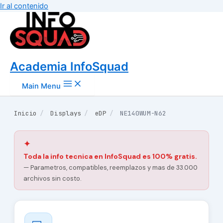
Ir al contenido
Academia InfoSquad
Main Menu
Inicio
/
Displays
/
eDP
/
NE140WUM-N62
✦
Toda la info tecnica en InfoSquad es 100% gratis.
— Parametros, compatibles, reemplazos y mas de 33.000
archivos sin costo.