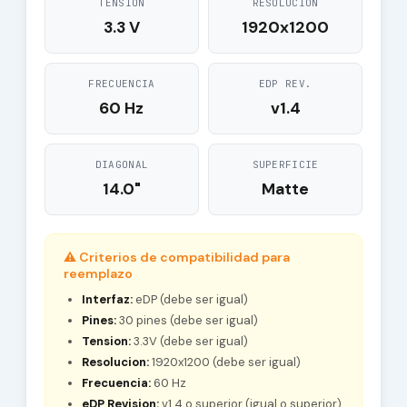
TENSION
RESOLUCION
3.3 V
1920x1200
FRECUENCIA
EDP REV.
60 Hz
v1.4
DIAGONAL
SUPERFICIE
14.0"
Matte
⚠ Criterios de compatibilidad para
reemplazo
Interfaz:
eDP (debe ser igual)
Pines:
30 pines (debe ser igual)
Tension:
3.3V (debe ser igual)
Resolucion:
1920x1200 (debe ser igual)
Frecuencia:
60 Hz
eDP Revision:
v1.4 o superior (igual o superior)