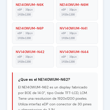
NE140WUM-N6K
NE140WUM-N6M
Pixel Format
RGB Vertical Stripe
eDP
30pin
eDP
30pin
1920x1200
1920x1200
Diagonal Size
14.0"
NE140WUM-N6P
NV140WUM-N41
Response Time
25 (Typ.)(Tr+Td)
eDP
30pin
eDP
30pin
1920x1200
1920x1200
Support Color
16.7M 99% sRGB
89/89/89/89 (Typ.)
Viewing Angle
NV140WUM-N42
NV140WUM-N44
(CR≥10)
eDP
30pin
eDP
30pin
1920x1200
1920x1200
Contrast Ratio
1500:1 (Typ.) (TM)
eDP (2 Lanes) , eDP1.4 ,
Interface Type
HBR1 (2.7G/lane) , 30
¿Que es el NE140WUM-N62?
pins Connector
El NE140WUM-N62 es un display fabricado
por BOE de 14.0", tipo Oxide TFT-LCD, LCM.
HADS, Normally Black,
Operating Mode
Tiene una resolucion de 1920x1200 pixeles.
Transmissive
Utiliza interfaz eDP con conector de 30 pines
View Direction
Symmetry
y alimentacion de 3.3V.