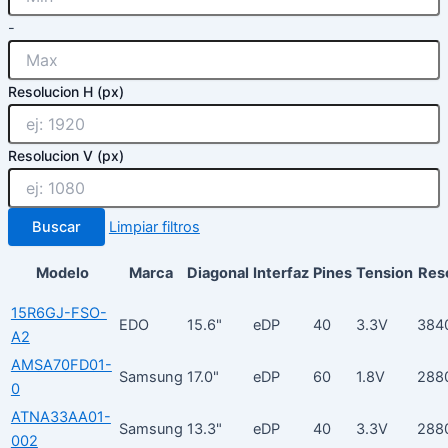
-
Resolucion H (px)
Resolucion V (px)
Buscar
Limpiar filtros
Modelo
Marca
Diagonal
Interfaz
Pines
Tension
Res
15R6GJ-FSO-
EDO
15.6"
eDP
40
3.3V
384
A2
AMSA70FD01-
Samsung
17.0"
eDP
60
1.8V
288
0
ATNA33AA01-
Samsung
13.3"
eDP
40
3.3V
288
002