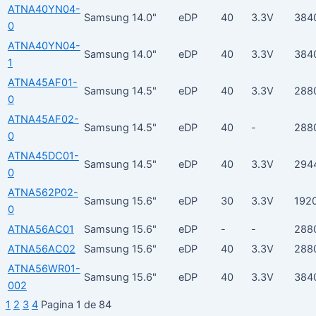
ATNA40YN04-
Samsung
14.0"
eDP
40
3.3V
384
0
ATNA40YN04-
Samsung
14.0"
eDP
40
3.3V
384
1
ATNA45AF01-
Samsung
14.5"
eDP
40
3.3V
288
0
ATNA45AF02-
Samsung
14.5"
eDP
40
-
288
0
ATNA45DC01-
Samsung
14.5"
eDP
40
3.3V
294
0
ATNA562P02-
Samsung
15.6"
eDP
30
3.3V
192
0
ATNA56AC01
Samsung
15.6"
eDP
-
-
288
ATNA56AC02
Samsung
15.6"
eDP
40
3.3V
288
ATNA56WR01-
Samsung
15.6"
eDP
40
3.3V
384
002
1
2
3
4
Pagina 1 de 84