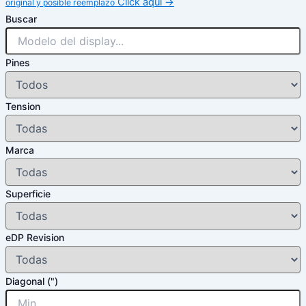
Click aqui →
original y posible reemplazo
Buscar
Pines
Tension
Marca
Superficie
eDP Revision
Diagonal (")