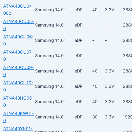
ATNA40CU04-
Samsung
14.0"
eDP
40
3.3V
288
002
ATNA40CU05-
Samsung
14.0"
eDP
-
-
288
0
ATNA40CU06-
Samsung
14.0"
eDP
-
-
288
0
ATNA40CU07-
Samsung
14.0"
eDP
-
-
288
0
ATNA40CU09-
Samsung
14.0"
eDP
40
3.3V
288
0
ATNA40CU10-
Samsung
14.0"
eDP
40
3.3V
288
0
ATNA40HQ05-
Samsung
14.0"
eDP
40
3.3V
288
0
ATNA40KW01-
Samsung
14.0"
eDP
30
3.3V
192
0
ATNA40YK01-