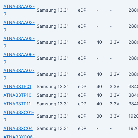
ATNA33AA02-
Samsung
13.3"
eDP
-
-
288
0
ATNA33AA03-
Samsung
13.3"
eDP
-
-
288
0
ATNA33AA05-
Samsung
13.3"
eDP
40
3.3V
288
0
ATNA33AA06-
Samsung
13.3"
eDP
-
-
288
0
ATNA33AA07-
Samsung
13.3"
eDP
40
3.3V
288
0
ATNA33TP01
Samsung
13.3"
eDP
40
3.3V
384
ATNA33TP10
Samsung
13.3"
eDP
40
3.3V
384
ATNA33TP11
Samsung
13.3"
eDP
40
3.3V
384
ATNA33XC01-
Samsung
13.3"
eDP
30
3.3V
192
0
ATNA33XC04
Samsung
13.3"
eDP
-
-
192
ATNA33XC06-