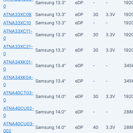
Samsung
13.3"
eDP
-
-
192
0
ATNA33XC08
Samsung
13.3"
eDP
30
3.3V
192
ATNA33XC10
Samsung
13.3"
eDP
-
-
192
ATNA33XC11-
Samsung
13.3"
eDP
30
3.3V
192
0
ATNA33XC21-
Samsung
13.3"
eDP
30
3.3V
192
0
ATNA34XK01-
Samsung
13.4"
eDP
-
-
345
0
ATNA34XK04-
Samsung
13.4"
eDP
-
-
345
0
ATNA40CT03-
Samsung
14.0"
eDP
30
3.3V
192
0
ATNA40CU02-
Samsung
14.0"
eDP
-
-
288
0
ATNA40CU03-
Samsung
14.0"
eDP
40
3.3V
288
002