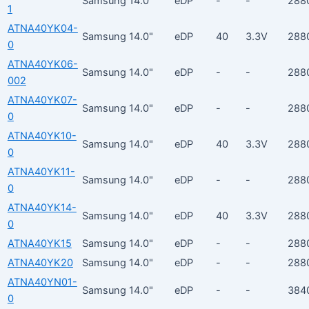
Samsung
14.0"
eDP
-
-
288
1
ATNA40YK04-
Samsung
14.0"
eDP
40
3.3V
288
0
ATNA40YK06-
Samsung
14.0"
eDP
-
-
288
002
ATNA40YK07-
Samsung
14.0"
eDP
-
-
288
0
ATNA40YK10-
Samsung
14.0"
eDP
40
3.3V
288
0
ATNA40YK11-
Samsung
14.0"
eDP
-
-
288
0
ATNA40YK14-
Samsung
14.0"
eDP
40
3.3V
288
0
ATNA40YK15
Samsung
14.0"
eDP
-
-
288
ATNA40YK20
Samsung
14.0"
eDP
-
-
288
ATNA40YN01-
Samsung
14.0"
eDP
-
-
384
0