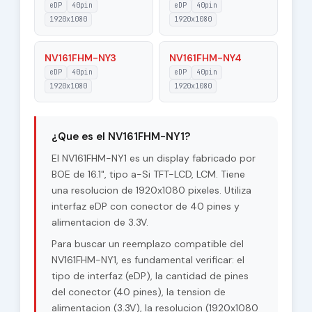
eDP
40pin
eDP
40pin
1920x1080
1920x1080
355.392(W)×199.908(H)
Active Area
mm
NV161FHM-NY3
NV161FHM-NY4
Operating Temp.: 0 ~ 50
eDP
40pin
eDP
40pin
Environment
°C ; Storage Temp.: -20 ~
1920x1080
1920x1080
60 °C
Touch Panel
Without
¿Que es el NV161FHM-NY1?
Designed For
Laptop
El NV161FHM-NY1 es un display fabricado por
BOE de 16.1", tipo a-Si TFT-LCD, LCM. Tiene
11S6P WLED , 15K hours ,
Light Source
una resolucion de 1920x1080 pixeles. Utiliza
With LED Driver
interfaz eDP con conector de 40 pines y
alimentacion de 3.3V.
Storage Temp.: -20 ~ 60
Max. Ratings
°C Operating Temp.: 0 ~
Para buscar un reemplazo compatible del
50 °C
NV161FHM-NY1, es fundamental verificar: el
tipo de interfaz (eDP), la cantidad de pines
361.9(W)×222.16(H)×3.2(D)
Outline Dim.
del conector (40 pines), la tension de
mm
alimentacion (3.3V), la resolucion (1920x1080