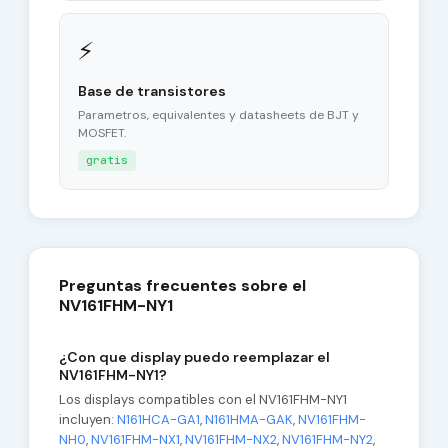
⚡
Base de transistores
Parametros, equivalentes y datasheets de BJT y
MOSFET.
gratis
Preguntas frecuentes sobre el
NV161FHM-NY1
¿Con que display puedo reemplazar el
NV161FHM-NY1?
Los displays compatibles con el NV161FHM-NY1
incluyen:
N161HCA-GA1
,
N161HMA-GAK
,
NV161FHM-
NH0
,
NV161FHM-NX1
,
NV161FHM-NX2
,
NV161FHM-NY2
,