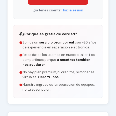
Voltage Supply
3.3V (Typ.)
¿Ya tenes cuenta?
Inicia sesion
144Hz, WLED Backlight,
Features
With LED Driver, Reverse
I/F, Matte
🔓
¿Por que es gratis de verdad?
Somos un
servicio tecnico real
con +20 años
●
de experiencia en reparacion electronica.
Estos datos los usamos en nuestro taller. Los
●
compartimos porque
a nosotros tambien
nos ayudaron
.
No hay plan premium, ni creditos, ni monedas
●
virtuales.
Cero trucos
.
Nuestro ingreso es la reparacion de equipos,
●
no tu suscripcion.