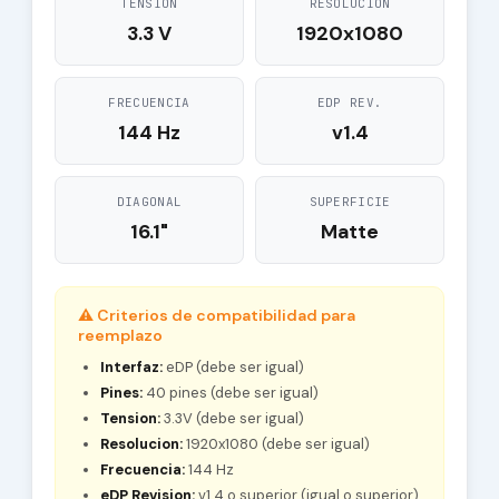
TENSION
RESOLUCION
3.3 V
1920x1080
FRECUENCIA
EDP REV.
144 Hz
v1.4
DIAGONAL
SUPERFICIE
16.1"
Matte
⚠ Criterios de compatibilidad para
reemplazo
Interfaz:
eDP (debe ser igual)
Pines:
40 pines (debe ser igual)
Tension:
3.3V (debe ser igual)
Resolucion:
1920x1080 (debe ser igual)
Frecuencia:
144 Hz
eDP Revision:
v1.4 o superior (igual o superior)