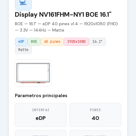
💻
Display NV161FHM-NY1 BOE 16.1"
BOE — 16.1" — eDP 40 pines v1.4 — 1920x1080 (FHD)
— 3.3V — 144Hz — Matte
eDP
BOE
40 pines
1920x1080
16.1"
Matte
Parametros principales
INTERFAZ
PINES
eDP
40