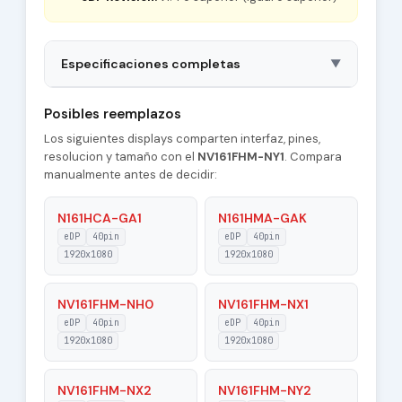
Especificaciones completas
▼
Brand
BOE
Posibles reemplazos
Los siguientes displays comparten interfaz, pines,
Luminance
300 cd/m² (Typ.)
resolucion y tamaño con el
NV161FHM-NY1
. Compara
manualmente antes de decidir:
Model P/N
NV161FHM-NY1
Antiglare, Hard coating
N161HCA-GA1
N161HMA-GAK
Treatment
(3H)
eDP
40pin
eDP
40pin
1920x1080
1920x1080
Form Style
Slim (PCBA Flat, T≤3.2mm)
NV161FHM-NH0
NV161FHM-NX1
Frame Rate
144Hz
eDP
40pin
eDP
40pin
1920x1080
1920x1080
Panel Type
a-Si TFT-LCD, LCM
1920(RGB)×1080,
Resolution
NV161FHM-NX2
NV161FHM-NY2
FHD 137PPI