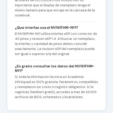
activa es de 355.392(W)×199.908(H) mm. Es
importante que el display de reemplazo tenga el
mismo tamano para que encaje en la carcasa de la
notebook.
¿Que interfaz usa el NV161FHM-NY1?
El NV161FHM-NY1 utiliza interfaz eDP con conector de
40 pines y revision eDP 1.4. Al buscar un reemplazo,
la interfaz y cantidad de pines deben coincidir
exactamente. La revision eDP del reemplazo puede
ser igual o superior a la del original.
¿Es gratis consultar los datos del NV161FHM-
NY1?
Si, toda la informacion tecnica en Academia
InfoSquad es 100% gratuita. Parametros, compatibles
y reemplazos sin costo ni registro obligatorio. Si te
registras (tambien gratis), accedes a mas de 33.000
archivos de BIOS, schematics y boardviews.