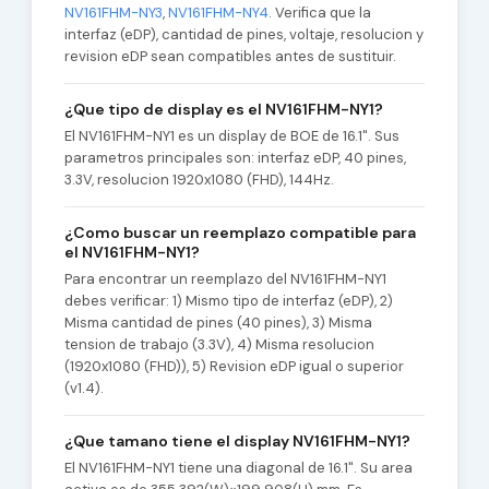
NV161FHM-NY3
,
NV161FHM-NY4
. Verifica que la
interfaz (eDP), cantidad de pines, voltaje, resolucion y
revision eDP sean compatibles antes de sustituir.
¿Que tipo de display es el NV161FHM-NY1?
El NV161FHM-NY1 es un display de BOE de 16.1". Sus
parametros principales son: interfaz eDP, 40 pines,
3.3V, resolucion 1920x1080 (FHD), 144Hz.
¿Como buscar un reemplazo compatible para
el NV161FHM-NY1?
Para encontrar un reemplazo del NV161FHM-NY1
debes verificar: 1) Mismo tipo de interfaz (eDP), 2)
Misma cantidad de pines (40 pines), 3) Misma
tension de trabajo (3.3V), 4) Misma resolucion
(1920x1080 (FHD)), 5) Revision eDP igual o superior
(v1.4).
¿Que tamano tiene el display NV161FHM-NY1?
El NV161FHM-NY1 tiene una diagonal de 16.1". Su area