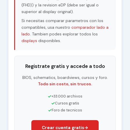
Pixel Format
RGB Vertical Stripe
(FHD)) y la revision eDP (debe ser igual o
superior al display original).
Diagonal Size
16.1"
Si necesitas comparar parametros con los
compatibles, usa nuestro
comparador lado a
Response Time
13 (Typ.)(Tr+Td) ms
lado
. Tambien podes explorar todos los
Support Color
16.7M 64% NTSC
displays
disponibles.
85/85/85/85 (Typ.)
Viewing Angle
(CR≥10)
Registrate gratis y accede a todo
Contrast Ratio
1200 : 1 (Typ.) (TM)
BIOS, schematics, boardviews, cursos y foro.
eDP (4 Lanes) , eDP1.4 ,
Todo sin costo, sin trucos.
Interface Type
HBR2 (5.4G/lane) , 40 pins
Connector
✓
+33.000 archivos
✓
Cursos gratis
ADS, Normally Black,
Operating Mode
✓
Foro de tecnicos
Transmissive
View Direction
Symmetry
Crear cuenta gratis
→