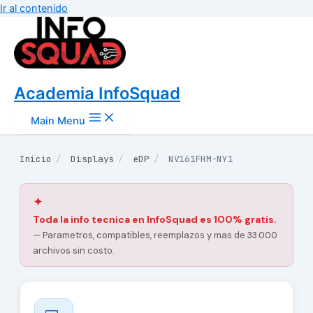
Ir al contenido
Academia InfoSquad
Main Menu
Inicio
/
Displays
/
eDP
/
NV161FHM-NY1
✦
Toda la info tecnica en InfoSquad es 100% gratis.
— Parametros, compatibles, reemplazos y mas de 33.000
archivos sin costo.